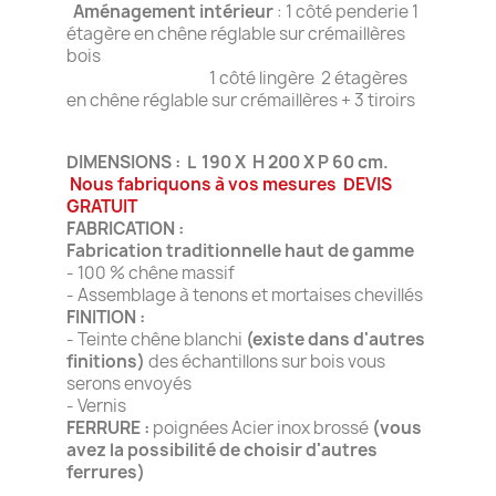
Aménagement intérieur
: 1 côté penderie 1
étagère en chêne réglable sur crémaillères
bois
1 côté lingère 2 étagères
en chêne réglable sur crémaillères + 3 tiroirs
DIMENSIONS
: L 190 X H 200 X P 60 cm.
Nous fabriquons à vos mesures DEVIS
GRATUIT
FABRICATION
:
Fabrication traditionnelle haut de gamme
- 100 % chêne massif
- Assemblage à tenons et mortaises chevillés
FINITION
:
- Teinte chêne blanchi
(existe dans d'autres
finitions)
des échantillons sur bois vous
serons envoyés
- Vernis
FERRURE
:
poignées Acier inox brossé
(vous
avez la possibilité de choisir d'autres
ferrures)