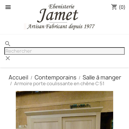
shopping_cart

(0)
search
clear
Accueil
Contemporains
Salle à manger
Armoire porte coulissante en chêne C 51