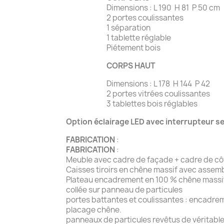
Dimensions : L 190 H 81 P 50 cm
2 portes coulissantes
1 séparation
1 tablette réglable
Piétement bois
CORPS HAUT
Dimensions : L 178 H 144 P 42
2 portes vitrées coulissantes
3 tablettes bois réglables
Option éclairage LED avec interrupteur se
FABRICATION
:
FABRICATION
:
Meuble avec cadre de façade + cadre de côté
Caisses tiroirs en chêne massif avec assem
Plateau encadrement en 100 % chêne massif
collée sur panneau de particules
portes battantes et coulissantes : encadre
placage chêne. Etagèr
panneaux de particules revêtus de véritabl