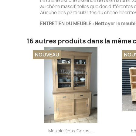
Le chêne est une essence de bois naturel. S
au chêne massif, telles que des différentes d
Aucune des particularités du chêne décrites 
ENTRETIEN DU MEUBLE : Nettoyer le meubl
16 autres produits dans la même c
NOUVEAU
NOU
Aperçu rapide

Meuble Deux Corps...
En