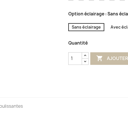
Aqua
Olive
Terracotta
Impérial
Glénan
L
Option éclairage : Sans écl
Sans éclairage
Avec écl
Quantité

AJOUTER
coulissantes