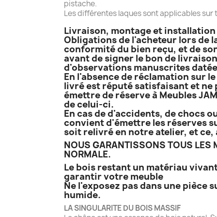
pistache.
Les différentes laques sont applicables sur t
Livraison, montage et installatio
Obligations de l'acheteur lors de l
conformité du bien reçu, et de son
avant de signer le bon de livraison
d'observations manuscrites datées
En l'absence de réclamation sur le 
livré est réputé satisfaisant et ne
émettre de réserve à Meubles JAME
de celui-ci.
En cas de d'accidents, de chocs ou
convient d'émettre les réserves su
soit relivré en notre atelier, et c
NOUS GARANTISSONS TOUS LES M
NORMALE.
Le bois restant un matériau vivant
garantir votre meuble
Ne l'exposez pas dans une pièce s
humide.
LA SINGULARITE DU BOIS MASSIF