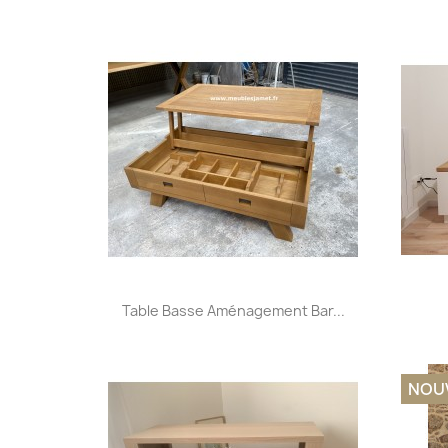
Aperçu rapide

Table Basse Aménagement Bar...
NOU