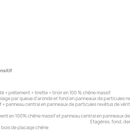
nsitif
 + piètement + tirette + tiroir en 100 % chêne massif
blage par queue d'aronde et fond en panneaux de particules r
 + panneau central en panneaux de particules revêtus de véri
ment en 100% chêne massif et panneau central en panneaux de p
es, fond, derrière, séparation 
e bois de placage chêne