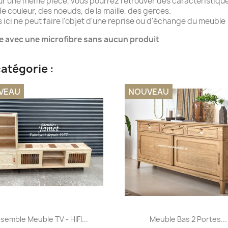
ur une même pièce, vous pourrez retrouver des caractéristique
e couleur, des noeuds, de la maille, des gerces.
ici ne peut faire l'objet d'une reprise ou d'échange du meuble
e avec une microfibre sans aucun produit
atégorie :
VEAU
NOUVEAU
Aperçu rapide
Aperçu rapide


semble Meuble TV - HIFI...
Meuble Bas 2 Portes...