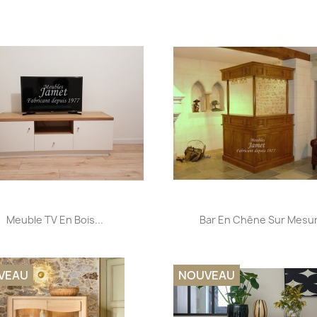
Aperçu rapide
Aperçu rapide


Meuble TV En Bois...
Bar En Chêne Sur Mesu
VEAU
NOUVEAU