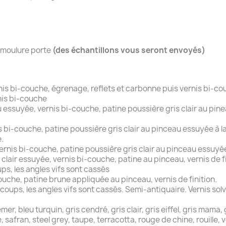
r moulure porte
(des échantillons vous seront envoyés)
rnis bi-couche, égrenage, reflets et carbonne puis vernis bi-c
nis bi-couche
ssuyée, vernis bi-couche, patine poussière gris clair au pine
 bi-couche, patine poussière gris clair au pinceau essuyée à la 
.
nis bi-couche, patine poussière gris clair au pinceau essuyée à
 clair essuyée, vernis bi-couche, patine au pinceau, vernis de fi
s, les angles vifs sont cassés
ouche, patine brune appliquée au pinceau, vernis de finition.
ups, les angles vifs sont cassés. Semi-antiquaire. Vernis solv
, bleu turquin, gris cendré, gris clair, gris eiffel, gris mama, gr
ge, safran, steel grey, taupe, terracotta, rouge de chine, rouille,