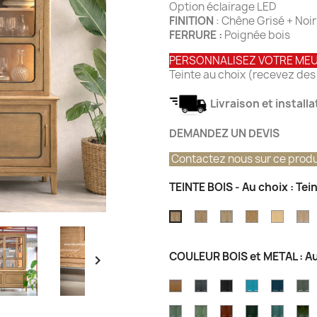
Option éclairage LED
FINITION
: Chêne Grisé + Noi
FERRURE :
Poignée bois
PERSONNALISEZ VOTRE ME
Teinte au choix (recevez des 
Livraison et install
DEMANDEZ UN DEVIS
Contactez nous sur ce produ
TEINTE BOIS - Au choix : Te
Teinte
Teinte
Teinte
Teinte
T
Teinte
chêne
Chêne
Chêne
Chêne
C
Chêne
vintage
Champagne
Atelier
Nature
T
Grisé
COULEUR BOIS et METAL : Au

Brossé
CARAMEL
OCEAN
GRIS
Couleur
Couleu
C
EIFFEL
Bleu
Bleu
C
Couler
Couleur
Couleur
Couleur
Couleu
C
Azur
Outre