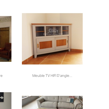
+31
Aperçu rapide

re
Meuble TV HIFI D'angle...