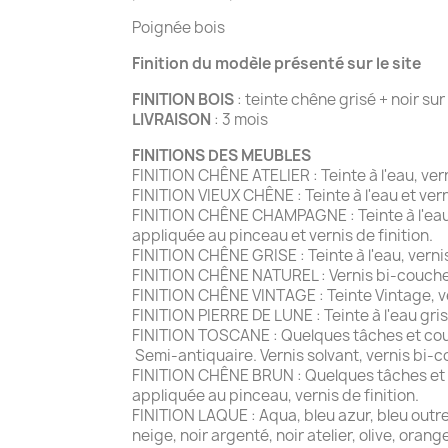
Poignée bois
Finition du modèle présenté sur le site
FINITION BOIS
: teinte chêne grisé + noir su
LIVRAISON
: 3 mois
FINITIONS DES MEUBLES
FINITION CHÊNE ATELIER : Teinte à l'eau, ve
FINITION VIEUX CHÊNE : Teinte à l'eau et ver
FINITION CHÊNE CHAMPAGNE : Teinte à l'eau e
appliquée au pinceau et vernis de finition.
FINITION CHÊNE GRISE : Teinte à l'eau, vernis
FINITION CHÊNE NATUREL : Vernis bi-couche
FINITION CHÊNE VINTAGE : Teinte Vintage, ver
FINITION PIERRE DE LUNE : Teinte à l'eau gris
FINITION TOSCANE : Quelques tâches et coup
Semi-antiquaire. Vernis solvant, vernis bi-c
FINITION CHÊNE BRUN : Quelques tâches et co
appliquée au pinceau, vernis de finition.
FINITION LAQUE : Aqua, bleu azur, bleu outremer
neige, noir argenté, noir atelier, olive, oran