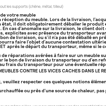
out les supports (chêne, métal, tilleul)
n de votre meuble
a réception du meuble. Lors de la livraison, l'acq
 état, il doit obligatoirement déballer le produi
. En cas d'anomalie sur la livraison, le client do
, explicites avec présence du transporteur avant
bon de livraison, ou s'il n'a pas été déballé en p
 pourra faire l'objet d'aucune contestation ultérie
T après le départ du transporteur, même si le co
 de réparations avérées à faire sur un meuble sur
r le bon de livraison du transporteur ou d'en refu
e, au frais du transporteur pour une éventuelle ré
EUBLES CONTRE LES VICES CACHES DANS LE RE
, veuillez respecter ces quelques notions élémen
urchauffée ou près d'une source de chaleur, pas 