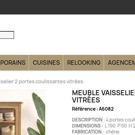
PORAINS
CUISINES
RELOOKING
AGENCE
selier 2 portes coulissantes vitrées
MEUBLE VAISSELI
VITRÉES
Référence :
A6082
DESCRIPTION
: 4 portes c
DIMENSIONS :
L 190 P 50 H 
FABRICATION
: chêne