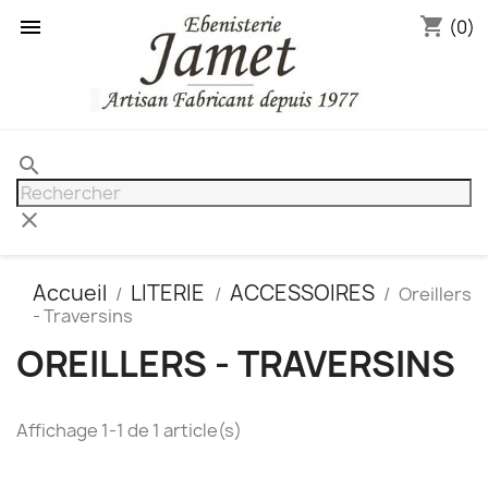
shopping_cart

(0)
search
clear
Accueil
LITERIE
ACCESSOIRES
Oreillers
- Traversins
OREILLERS - TRAVERSINS
Affichage 1-1 de 1 article(s)