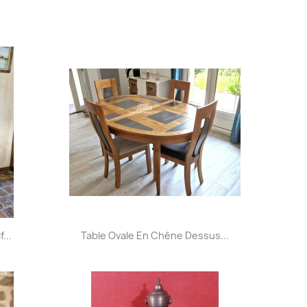
Aperçu rapide

...
Table Ovale En Chêne Dessus...