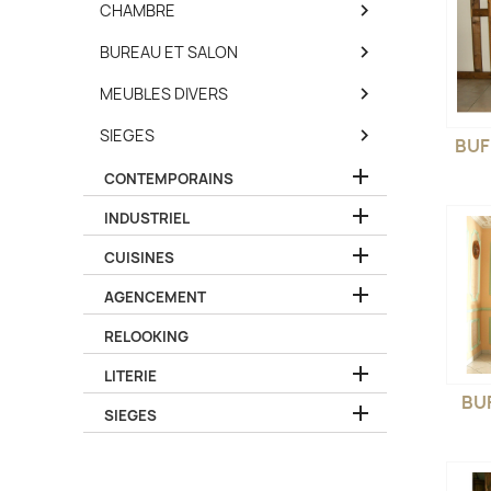

CHAMBRE

BUREAU ET SALON

MEUBLES DIVERS

SIEGES
BUF

CONTEMPORAINS

INDUSTRIEL

CUISINES

AGENCEMENT
RELOOKING

LITERIE
BUF

SIEGES