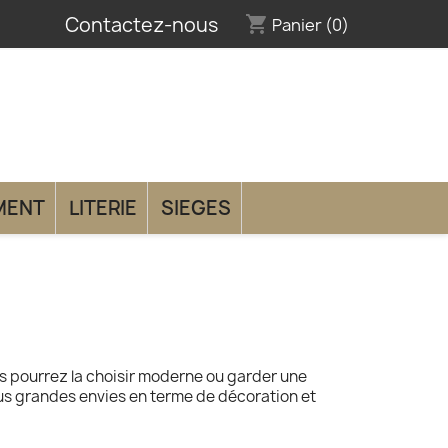
Contactez-nous
shopping_cart
Panier
(0)
MENT
LITERIE
SIEGES
us pourrez la choisir moderne ou garder une
plus grandes envies en terme de décoration et