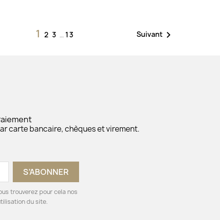
1

Suivant
2
3
…
13
Paiement
ar carte bancaire, chèques et virement.
ous trouverez pour cela nos
ilisation du site.