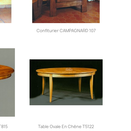
Aperçu rapide

1
Confiturier CAMPAGNARD 107
Aperçu rapide

T815
Table Ovale En Chêne T5122