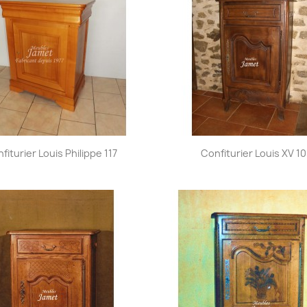
Aperçu rapide
Aperçu rapide


fiturier Louis Philippe 117
Confiturier Louis XV 1