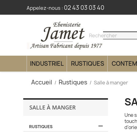
02 43 03 03 40
Appelez-nous :
search
clear
INDUSTRIEL
RUSTIQUES
CONTEM
Accueil
Rustiques
Salle à manger
SA
SALLE À MANGER
Une s
touch

RUSTIQUES
d'ori