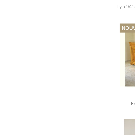
Il y a 152
NOU
En