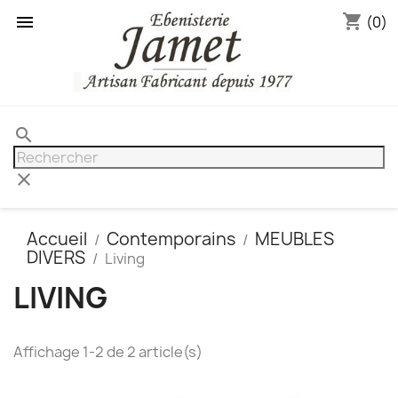
shopping_cart

(0)
search
clear
Accueil
Contemporains
MEUBLES
DIVERS
Living
LIVING
Affichage 1-2 de 2 article(s)