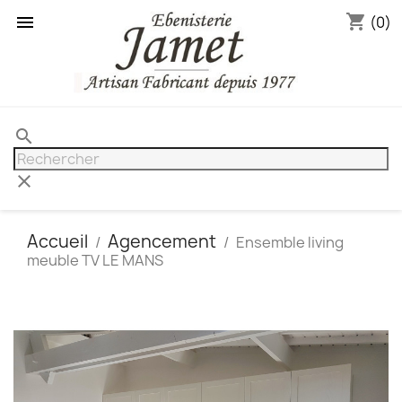
shopping_cart

(0)
search
clear
Accueil
Agencement
Ensemble living
meuble TV LE MANS