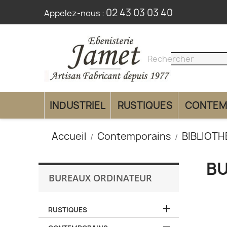
02 43 03 03 40
Appelez-nous :
search
clear
INDUSTRIEL
RUSTIQUES
CONTEM
Accueil
Contemporains
BIBLIOT
BU
BUREAUX ORDINATEUR

RUSTIQUES
