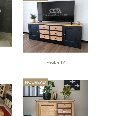
Aperçu rapide

Meuble TV
NOUVEAU