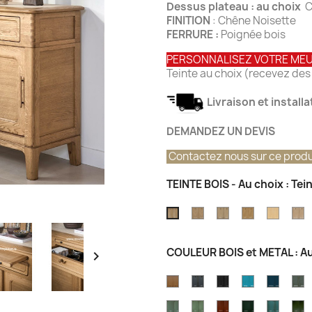
Dessus plateau : au choix
C
FINITION
: Chêne Noisette
FERRURE :
Poignée bois
PERSONNALISEZ VOTRE ME
Teinte au choix (recevez des 
Livraison et install
DEMANDEZ UN DEVIS
Contactez nous sur ce produ
TEINTE BOIS - Au choix : Te
Teinte
Teinte
Teinte
Teinte
T
Teinte
chêne
Chêne
Chêne
Chêne
C
Chêne
vintage
Champagne
Atelier
Nature
T
Grisé
COULEUR BOIS et METAL : Au

Brossé
CARAMEL
OCEAN
GRIS
Couleur
Couleu
C
EIFFEL
Bleu
Bleu
C
Couler
Couleur
Couleur
Couleur
Couleu
C
Azur
Outre