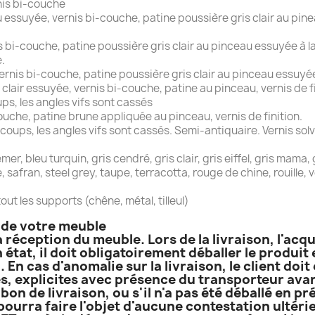
nis bi-couche
ssuyée, vernis bi-couche, patine poussière gris clair au pine
 bi-couche, patine poussière gris clair au pinceau essuyée à la 
.
nis bi-couche, patine poussière gris clair au pinceau essuyée à
 clair essuyée, vernis bi-couche, patine au pinceau, vernis de fi
s, les angles vifs sont cassés
ouche, patine brune appliquée au pinceau, vernis de finition.
ups, les angles vifs sont cassés. Semi-antiquaire. Vernis solv
, bleu turquin, gris cendré, gris clair, gris eiffel, gris mama, gr
ge, safran, steel grey, taupe, terracotta, rouge de chine, rouille,
out les supports (chêne, métal, tilleul)
n de votre meuble
a réception du meuble. Lors de la livraison, l'acq
 état, il doit obligatoirement déballer le produi
. En cas d'anomalie sur la livraison, le client do
, explicites avec présence du transporteur avant
bon de livraison, ou s'il n'a pas été déballé en p
 pourra faire l'objet d'aucune contestation ultérie