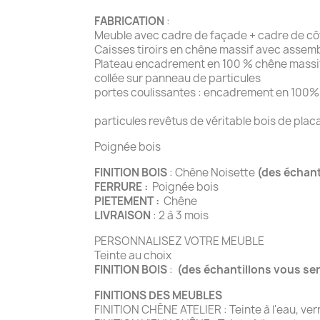
FABRICATION
:
Meuble avec cadre de façade + cadre de côté
Caisses tiroirs en chêne massif avec assem
Plateau encadrement en 100 % chêne massif
collée sur panneau de particules
portes coulissantes : encadrement en 100%
Etagères, fond, derri
particules revêtus de véritable bois de pla
Poignée bois
FINITION BOIS
: Chêne Noisette
(des échan
FERRURE :
Poignée bois
PIETEMENT :
Chêne
LIVRAISON
: 2 à 3 mois
PERSONNALISEZ VOTRE MEUBLE
Teinte au choix
FINITION BOIS
:
(des échantillons vous se
FINITIONS DES MEUBLES
FINITION CHÊNE ATELIER : Teinte à l'eau, ve