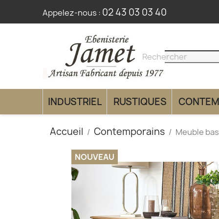
02 43 03 03 40
Appelez-nous :
search
clear
INDUSTRIEL
RUSTIQUES
CONTEM
Accueil
Contemporains
Meuble bas
NOUVEAU