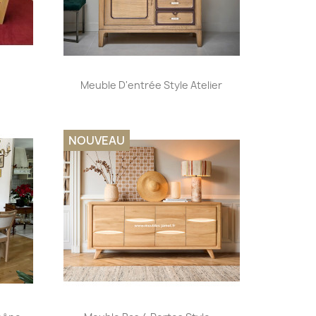
Aperçu rapide

Meuble D'entrée Style Atelier
+32
NOUVEAU
Aperçu rapide
