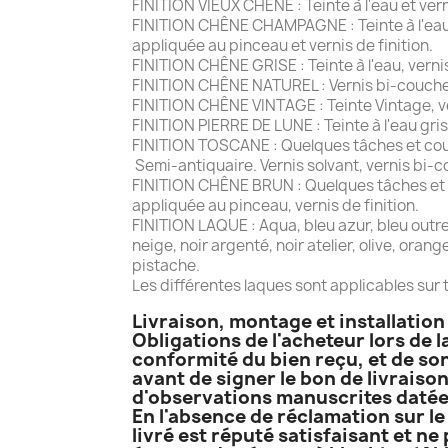
FINITION VIEUX CHÊNE : Teinte à l'eau et ver
FINITION CHÊNE CHAMPAGNE : Teinte à l'eau e
appliquée au pinceau et vernis de finition.
FINITION CHÊNE GRISE : Teinte à l'eau, vernis
FINITION CHÊNE NATUREL : Vernis bi-couche
FINITION CHÊNE VINTAGE : Teinte Vintage, ver
FINITION PIERRE DE LUNE : Teinte à l'eau gris
FINITION TOSCANE : Quelques tâches et coup
Semi-antiquaire. Vernis solvant, vernis bi-c
FINITION CHÊNE BRUN : Quelques tâches et co
appliquée au pinceau, vernis de finition.
FINITION LAQUE : Aqua, bleu azur, bleu outremer
neige, noir argenté, noir atelier, olive, oran
pistache.
Les différentes laques sont applicables sur t
Livraison, montage et installatio
Obligations de l'acheteur lors de l
conformité du bien reçu, et de son
avant de signer le bon de livraison
d'observations manuscrites datées
En l'absence de réclamation sur le 
livré est réputé satisfaisant et ne