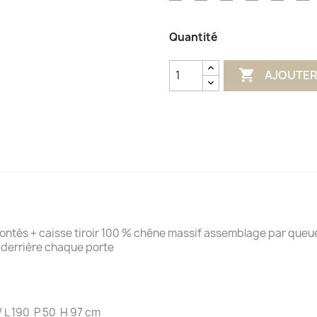
Aqua
Olive
Terracotta
Impérial
Glénan
L
Quantité

AJOUTER
 + caisse tiroir 100 % chêne massif assemblage par queu
errière chaque porte
/ L 190 P 50 H 97 cm