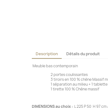
Description
Détails du produit
Meuble bas contemporain
2 portes coulissantes
3 tiroirs en 100 % chêne Massif montés
1 séparation au milieu + 1 tablette d
1 tirette 100 % Chêne massif
DIMENSIONS au choix :
L 225 P 50 H 97 cm 