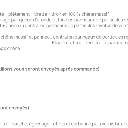
 + piètement + tirette + tiroir en 100 % chêne massif
blage par queue d'aronde et fond en panneaux de particules r
 + panneau central en panneaux de particules revêtus de véri
 chêne massif et panneau central en panneaux de particules r
ère, séparation et panneaux côt
cage chêne
tillons vous seront envoyés après commande)
ront envoyés)
rnis bi-couche, égrenage, reflets et carbonne puis vernis bi-c