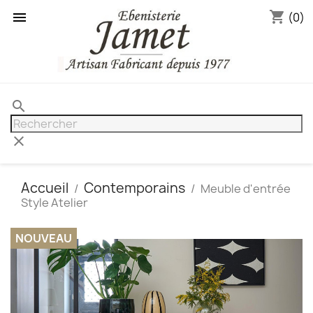
shopping_cart

(0)
search
clear
Accueil
Contemporains
Meuble d'entrée
Style Atelier
NOUVEAU