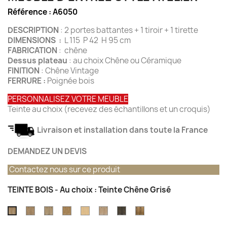
Référence :
A6050
DESCRIPTION
: 2 portes battantes + 1 tiroir + 1 tirette
DIMENSIONS :
L 115 P 42 H 95 cm
FABRICATION
: chêne
Dessus plateau
: au choix Chêne ou Céramique
FINITION
: Chêne Vintage
FERRURE :
Poignée bois
PERSONNALISEZ VOTRE MEUBLE
Teinte au choix (recevez des échantillons et un croquis)
Livraison et installation dans toute la France
DEMANDEZ UN DEVIS
Contactez nous sur ce produit
TEINTE BOIS - Au choix : Teinte Chêne Grisé
Teinte
Teinte
Teinte
Teinte
Teinte
Teinte
Teinte
Teinte
chêne
Chêne
Chêne
Chêne
Chêne
Chêne
Vieux
Chêne