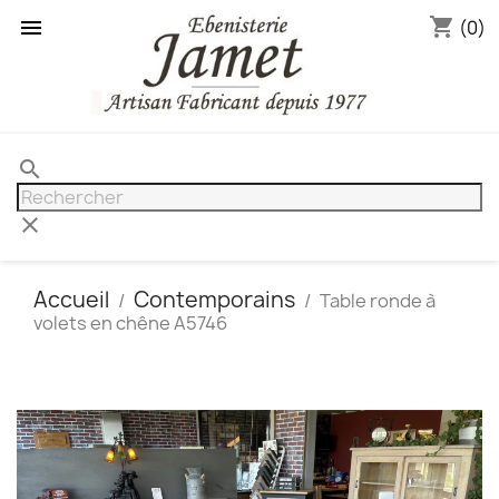
shopping_cart

(0)
search
clear
Accueil
Contemporains
Table ronde à
volets en chêne A5746