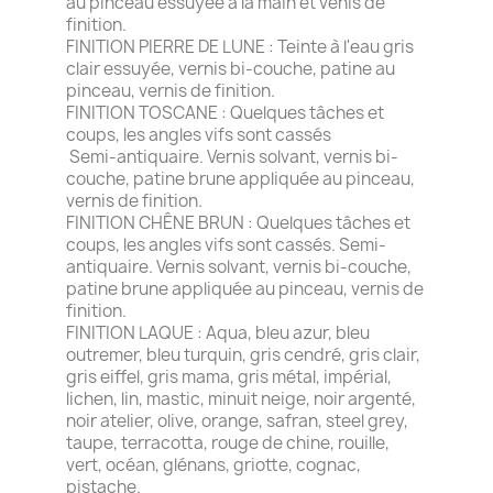
au pinceau essuyée à la main et venis de
finition.
FINITION PIERRE DE LUNE : Teinte à l'eau gris
clair essuyée, vernis bi-couche, patine au
pinceau, vernis de finition.
FINITION TOSCANE : Quelques tâches et
coups, les angles vifs sont cassés
Semi-antiquaire. Vernis solvant, vernis bi-
couche, patine brune appliquée au pinceau,
vernis de finition.
FINITION CHÊNE BRUN : Quelques tâches et
coups, les angles vifs sont cassés. Semi-
antiquaire. Vernis solvant, vernis bi-couche,
patine brune appliquée au pinceau, vernis de
finition.
FINITION LAQUE : Aqua, bleu azur, bleu
outremer, bleu turquin, gris cendré, gris clair,
gris eiffel, gris mama, gris métal, impérial,
lichen, lin, mastic, minuit neige, noir argenté,
noir atelier, olive, orange, safran, steel grey,
taupe, terracotta, rouge de chine, rouille,
vert, océan, glénans, griotte, cognac,
pistache.