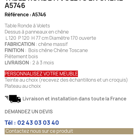
A5746
Référence :
A5746
Table Ronde à Volets
Dessus à panneaux en chêne
L 120 P 120 H 77 cm Diamètre 170 ouverte
FABRICATION
: chêne massif
FINITION
: Bois chêne Chêne Toscane
Piétement bois
LIVRAISON
: 2 à 3 mois
PERSONNALISEZ VOTRE MEUBLE
Teinte au choix (recevez des échantillons et un croquis)
Plateau au choix
Livraison et installation dans toute la France
DEMANDEZ UN DEVIS
Tél : 02 43 03 03 40
Contactez nous sur ce produit