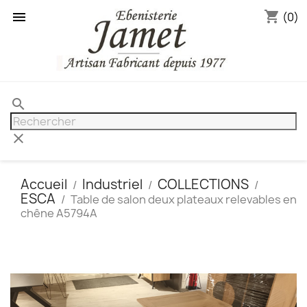
shopping_cart

(0)
search
clear
Accueil
Industriel
COLLECTIONS
ESCA
Table de salon deux plateaux relevables en
chêne A5794A