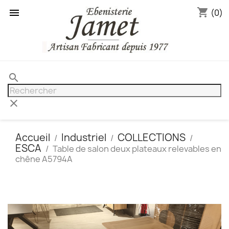
shopping_cart

(0)
search
clear
Accueil
Industriel
COLLECTIONS
ESCA
Table de salon deux plateaux relevables en
chêne A5794A