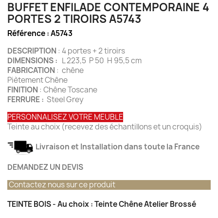
BUFFET ENFILADE CONTEMPORAINE 4
PORTES 2 TIROIRS A5743
Référence :
A5743
DESCRIPTION
: 4 portes + 2 tiroirs
DIMENSIONS :
L 223,5 P 50 H 95,5 cm
FABRICATION
: chêne
Piètement Chêne
FINITION
: Chêne Toscane
FERRURE :
Steel Grey
PERSONNALISEZ VOTRE MEUBLE
Teinte au choix (recevez des échantillons et un croquis)
Livraison et Installation dans toute la France
DEMANDEZ UN DEVIS
Contactez nous sur ce produit
TEINTE BOIS - Au choix : Teinte Chêne Atelier Brossé