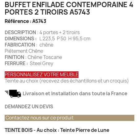
BUFFET ENFILADE CONTEMPORAINE 4
PORTES 2 TIROIRS A5743
Référence :
A5743
DESCRIPTION
: 4 portes + 2 tiroirs
DIMENSIONS :
L 223,5 P 50 H 95,5 cm
FABRICATION
: chêne
Piètement Chêne
FINITION
: Chêne Toscane
FERRURE :
Steel Grey
PERSONNALISEZ VOTRE MEUBLE
Teinte au choix (recevez des échantillons et un croquis)
Livraison et Installation dans toute la France
DEMANDEZ UN DEVIS
Contactez nous sur ce produit
TEINTE BOIS - Au choix : Teinte Pierre de Lune