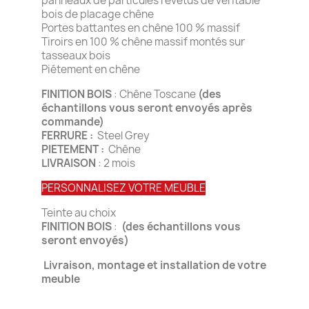
panneaux de particules revêtus de véritable
bois de placage chêne
Portes battantes en chêne 100 % massif
Tiroirs en 100 % chêne massif montés sur
tasseaux bois
Piétement en chêne
FINITION BOIS
: Chêne Toscane
(des
échantillons vous seront envoyés après
commande)
FERRURE :
Steel Grey
PIETEMENT :
Chêne
LIVRAISON
: 2 mois
PERSONNALISEZ VOTRE MEUBLE
Teinte au choix
FINITION BOIS
:
(des échantillons vous
seront envoyés)
Livraison, montage et installation de votre
meuble