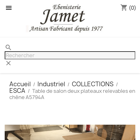
shopping_cart

(0)
search
clear
Accueil
Industriel
COLLECTIONS
ESCA
Table de salon deux plateaux relevables en
chêne A5794A