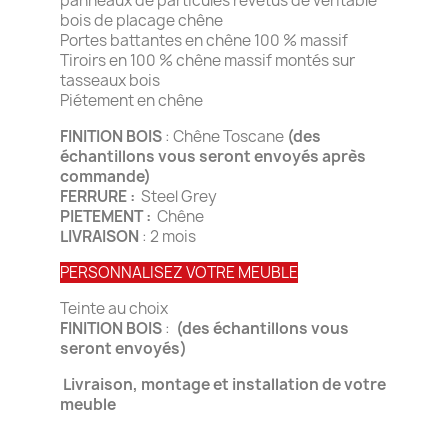
panneaux de particules revêtus de véritable
bois de placage chêne
Portes battantes en chêne 100 % massif
Tiroirs en 100 % chêne massif montés sur
tasseaux bois
Piétement en chêne
FINITION BOIS
: Chêne Toscane
(des
échantillons vous seront envoyés après
commande)
FERRURE :
Steel Grey
PIETEMENT :
Chêne
LIVRAISON
: 2 mois
PERSONNALISEZ VOTRE MEUBLE
Teinte au choix
FINITION BOIS
:
(des échantillons vous
seront envoyés)
Livraison, montage et installation de votre
meuble