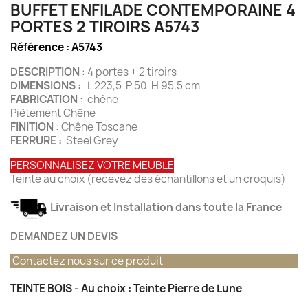
BUFFET ENFILADE CONTEMPORAINE 4
PORTES 2 TIROIRS A5743
Référence :
A5743
DESCRIPTION
: 4 portes + 2 tiroirs
DIMENSIONS :
L 223,5 P 50 H 95,5 cm
FABRICATION
: chêne
Piètement Chêne
FINITION
: Chêne Toscane
FERRURE :
Steel Grey
PERSONNALISEZ VOTRE MEUBLE
Teinte au choix (recevez des échantillons et un croquis)
Livraison et Installation dans toute la France
DEMANDEZ UN DEVIS
Contactez nous sur ce produit
TEINTE BOIS - Au choix : Teinte Pierre de Lune