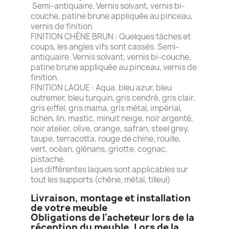
Semi-antiquaire. Vernis solvant, vernis bi-
couche, patine brune appliquée au pinceau,
vernis de finition.
FINITION CHÊNE BRUN : Quelques tâches et
coups, les angles vifs sont cassés. Semi-
antiquaire. Vernis solvant, vernis bi-couche,
patine brune appliquée au pinceau, vernis de
finition.
FINITION LAQUE : Aqua, bleu azur, bleu
outremer, bleu turquin, gris cendré, gris clair,
gris eiffel, gris mama, gris métal, impérial,
lichen, lin, mastic, minuit neige, noir argenté,
noir atelier, olive, orange, safran, steel grey,
taupe, terracotta, rouge de chine, rouille,
vert, océan, glénans, griotte, cognac,
pistache.
Les différentes laques sont applicables sur
tout les supports (chêne, métal, tilleul)
Livraison, montage et installation
de votre meuble
Obligations de l'acheteur lors de la
réception du meuble. Lors de la