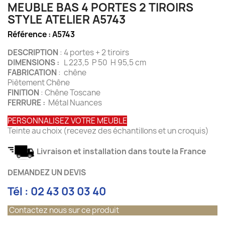
MEUBLE BAS 4 PORTES 2 TIROIRS
STYLE ATELIER A5743
Référence :
A5743
DESCRIPTION
: 4 portes + 2 tiroirs
DIMENSIONS :
L 223,5 P 50 H 95,5 cm
FABRICATION
: chêne
Piètement Chêne
FINITION
: Chêne Toscane
FERRURE :
Métal Nuances
PERSONNALISEZ VOTRE MEUBLE
Teinte au choix (recevez des échantillons et un croquis)
Livraison et installation dans toute la France
DEMANDEZ UN DEVIS
Tél : 02 43 03 03 40
Contactez nous sur ce produit