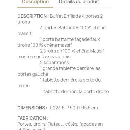
Description
Détails du produit
DESCRIPTION
: Buffet Enfilade 4 portes 2
tiroirs
3 portes Battantes 100% chêne
massif
1 porte battante façade faux
tiroirs 100 % chêne massif
2 tiroirs en 100 % chêne Massif
montés sur tasseaux bois
2 séparations
1 grande tablette derrière les
portes gauche
1 tablette derrière la porte du
milieu
1 tablette derrière la porte droite
DIMENSIONS :
L 223,6 P 50 H 95,5 cm
FABRICATION
:
Portes, tiroirs, Plateau, côtés, façades en
chêne massif