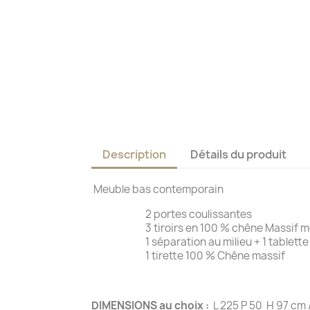
Description
Détails du produit
Meuble bas contemporain
2 portes coulissantes
3 tiroirs en 100 % chêne Massif montés
1 séparation au milieu + 1 tablette d
1 tirette 100 % Chêne massif
DIMENSIONS au choix :
L 225 P 50 H 97 cm 