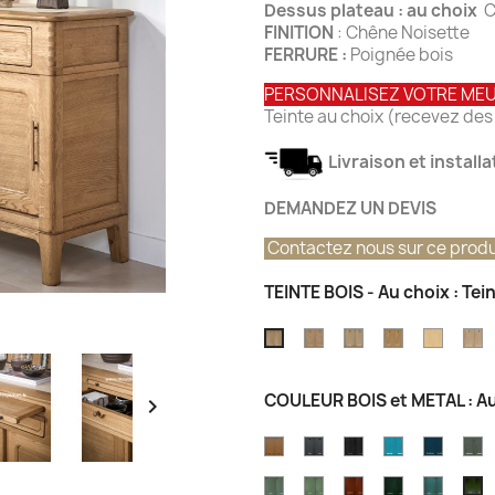
Dessus plateau : au choix
C
FINITION
: Chêne Noisette
FERRURE :
Poignée bois
PERSONNALISEZ VOTRE ME
Teinte au choix (recevez des 
Livraison et install
DEMANDEZ UN DEVIS
Contactez nous sur ce produ
TEINTE BOIS - Au choix : Te
Teinte
Teinte
Teinte
Teinte
T
Teinte
chêne
Chêne
Chêne
Chêne
C
Chêne
vintage
Champagne
Atelier
Nature
T
Grisé
COULEUR BOIS et METAL : Au

Brossé
CARAMEL
OCEAN
GRIS
Couleur
Couleu
C
EIFFEL
Bleu
Bleu
C
Couler
Couleur
Couleur
Couleur
Couleu
C
Azur
Outre