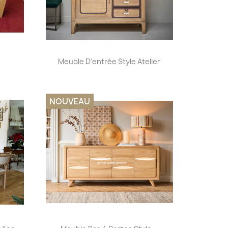
Aperçu rapide

Meuble D'entrée Style Atelier
+32
NOUVEAU
Aperçu rapide
