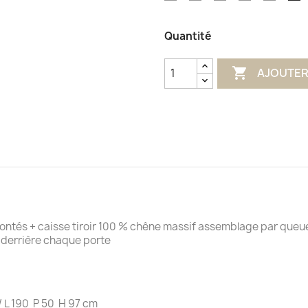
Aqua
Olive
Terracotta
Impérial
Glénan
L
Quantité

AJOUTER
 + caisse tiroir 100 % chêne massif assemblage par queu
errière chaque porte
/ L 190 P 50 H 97 cm