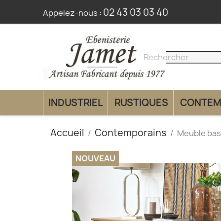
02 43 03 03 40
Appelez-nous :
search
clear
INDUSTRIEL
RUSTIQUES
CONTEM
Accueil
Contemporains
Meuble bas
NOUVEAU