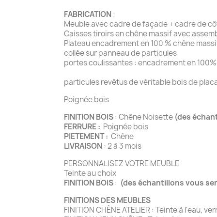
FABRICATION
:
Meuble avec cadre de façade + cadre de côté
Caisses tiroirs en chêne massif avec assem
Plateau encadrement en 100 % chêne massif
collée sur panneau de particules
portes coulissantes : encadrement en 100%
Etagères, fond, derri
particules revêtus de véritable bois de pla
Poignée bois
FINITION BOIS
: Chêne Noisette
(des échan
FERRURE :
Poignée bois
PIETEMENT :
Chêne
LIVRAISON
: 2 à 3 mois
PERSONNALISEZ VOTRE MEUBLE
Teinte au choix
FINITION BOIS
:
(des échantillons vous se
FINITIONS DES MEUBLES
FINITION CHÊNE ATELIER : Teinte à l'eau, ve