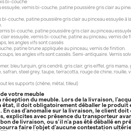
nis bi-couche
ssuyée, vernis bi-couche, patine poussière gris clair au pine
 bi-couche, patine poussière gris clair au pinceau essuyée à la 
.
nis bi-couche, patine poussière gris clair au pinceau essuyée à
 clair essuyée, vernis bi-couche, patine au pinceau, vernis de fi
s, les angles vifs sont cassés
ouche, patine brune appliquée au pinceau, vernis de finition.
ups, les angles vifs sont cassés. Semi-antiquaire. Vernis solv
, bleu turquin, gris cendré, gris clair, gris eiffel, gris mama, gr
ge, safran, steel grey, taupe, terracotta, rouge de chine, rouille,
out les supports (chêne, métal, tilleul)
n de votre meuble
a réception du meuble. Lors de la livraison, l'acq
 état, il doit obligatoirement déballer le produi
. En cas d'anomalie sur la livraison, le client do
, explicites avec présence du transporteur avant
bon de livraison, ou s'il n'a pas été déballé en p
 pourra faire l'objet d'aucune contestation ultérie