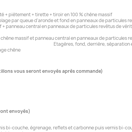
 + piètement + tirette + tiroir en 100 % chêne massif
blage par queue d'aronde et fond en panneaux de particules r
 + panneau central en panneaux de particules revêtus de véri
 chêne massif et panneau central en panneaux de particules r
ère, séparation et panneaux côt
cage chêne
tillons vous seront envoyés après commande)
ront envoyés)
rnis bi-couche, égrenage, reflets et carbonne puis vernis bi-c