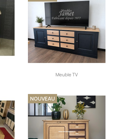
Aperçu rapide

Meuble TV
NOUVEAU