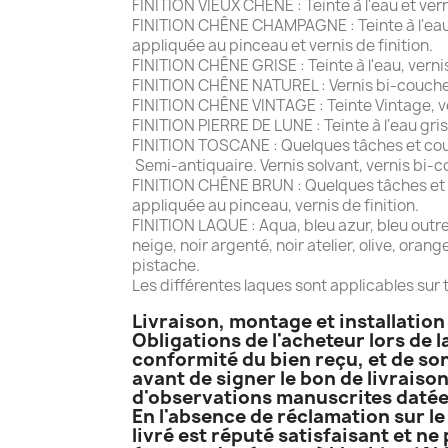
FINITION VIEUX CHÊNE : Teinte à l'eau et ver
FINITION CHÊNE CHAMPAGNE : Teinte à l'eau e
appliquée au pinceau et vernis de finition.
FINITION CHÊNE GRISE : Teinte à l'eau, vernis
FINITION CHÊNE NATUREL : Vernis bi-couche
FINITION CHÊNE VINTAGE : Teinte Vintage, ver
FINITION PIERRE DE LUNE : Teinte à l'eau gris
FINITION TOSCANE : Quelques tâches et coup
Semi-antiquaire. Vernis solvant, vernis bi-c
FINITION CHÊNE BRUN : Quelques tâches et co
appliquée au pinceau, vernis de finition.
FINITION LAQUE : Aqua, bleu azur, bleu outremer
neige, noir argenté, noir atelier, olive, oran
pistache.
Les différentes laques sont applicables sur t
Livraison, montage et installatio
Obligations de l'acheteur lors de l
conformité du bien reçu, et de son
avant de signer le bon de livraison
d'observations manuscrites datées
En l'absence de réclamation sur le 
livré est réputé satisfaisant et ne