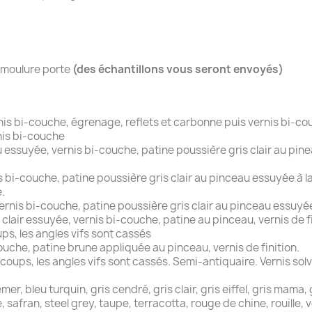
r moulure porte
(des échantillons vous seront envoyés)
rnis bi-couche, égrenage, reflets et carbonne puis vernis bi-c
nis bi-couche
ssuyée, vernis bi-couche, patine poussière gris clair au pine
 bi-couche, patine poussière gris clair au pinceau essuyée à la 
.
nis bi-couche, patine poussière gris clair au pinceau essuyée à
 clair essuyée, vernis bi-couche, patine au pinceau, vernis de fi
s, les angles vifs sont cassés
ouche, patine brune appliquée au pinceau, vernis de finition.
ups, les angles vifs sont cassés. Semi-antiquaire. Vernis solv
, bleu turquin, gris cendré, gris clair, gris eiffel, gris mama, gr
ge, safran, steel grey, taupe, terracotta, rouge de chine, rouille,