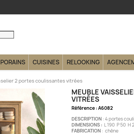
PORAINS
CUISINES
RELOOKING
AGENCE
selier 2 portes coulissantes vitrées
MEUBLE VAISSELI
VITRÉES
Référence :
A6082
DESCRIPTION
: 4 portes c
DIMENSIONS :
L 190 P 50 H 
FABRICATION
: chêne