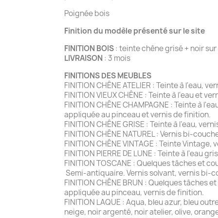
Poignée bois
Finition du modèle présenté sur le site
FINITION BOIS
: teinte chêne grisé + noir su
LIVRAISON
: 3 mois
FINITIONS DES MEUBLES
FINITION CHÊNE ATELIER : Teinte à l'eau, ve
FINITION VIEUX CHÊNE : Teinte à l'eau et ver
FINITION CHÊNE CHAMPAGNE : Teinte à l'eau e
appliquée au pinceau et vernis de finition.
FINITION CHÊNE GRISE : Teinte à l'eau, vernis
FINITION CHÊNE NATUREL : Vernis bi-couche
FINITION CHÊNE VINTAGE : Teinte Vintage, ver
FINITION PIERRE DE LUNE : Teinte à l'eau gris
FINITION TOSCANE : Quelques tâches et coup
Semi-antiquaire. Vernis solvant, vernis bi-c
FINITION CHÊNE BRUN : Quelques tâches et co
appliquée au pinceau, vernis de finition.
FINITION LAQUE : Aqua, bleu azur, bleu outremer
neige, noir argenté, noir atelier, olive, oran