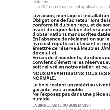
pistache.
Les différentes laques sont applicables sur t
Livraison, montage et installatio
Obligations de l'acheteur lors de l
conformité du bien reçu, et de son
avant de signer le bon de livraison
d'observations manuscrites datées
En l'absence de réclamation sur le 
livré est réputé satisfaisant et ne
émettre de réserve à Meubles JAME
de celui-ci.
En cas de d'accidents, de chocs ou
convient d'émettre les réserves su
soit relivré en notre atelier, et c
NOUS GARANTISSONS TOUS LES M
NORMALE.
Le bois restant un matériau vivant
garantir votre meuble
Ne l'exposez pas dans une pièce s
humide.
LA SINGULARITE DU BOIS MASSIF