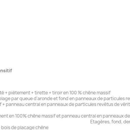
nsitif
 + piètement + tirette + tiroir en 100 % chêne massif
blage par queue d'aronde et fond en panneaux de particules r
 + panneau central en panneaux de particules revêtus de véri
ment en 100% chêne massif et panneau central en panneaux de p
es, fond, derrière, séparation 
e bois de placage chêne