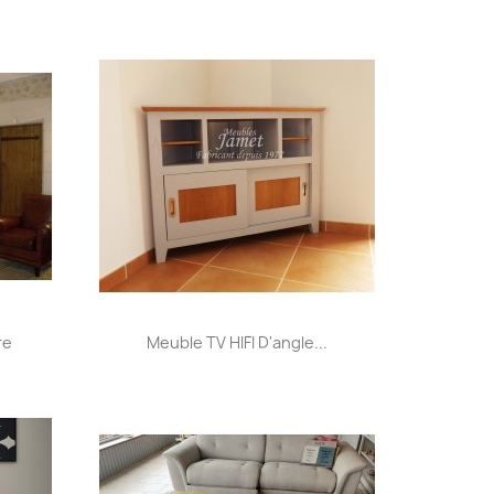
+31
Aperçu rapide

re
Meuble TV HIFI D'angle...