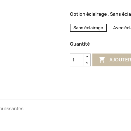
Aqua
Olive
Terracotta
Impérial
Glénan
L
Option éclairage : Sans écl
Sans éclairage
Avec écl
Quantité

AJOUTER
coulissantes