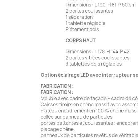
Dimensions : L 190 H 81 P 50 cm
2 portes coulissantes
1 séparation
1 tablette réglable
Piétement bois
CORPS HAUT
Dimensions : L 178 H 144 P 42
2 portes vitrées coulissantes
3 tablettes bois réglables
Option éclairage LED avec interrupteur se
FABRICATION
:
FABRICATION
:
Meuble avec cadre de façade + cadre de côté
Caisses tiroirs en chêne massif avec assem
Plateau encadrement en 100 % chêne massif
collée sur panneau de particules
portes battantes et coulissantes : encadre
placage chêne. Etagèr
panneaux de particules revêtus de véritabl