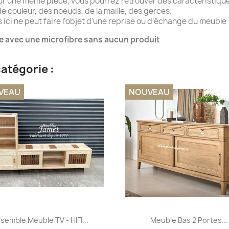
ur une même pièce, vous pourrez retrouver des caractéristique
e couleur, des noeuds, de la maille, des gerces.
ici ne peut faire l'objet d'une reprise ou d'échange du meuble
e avec une microfibre sans aucun produit
atégorie :
VEAU
NOUVEAU
Aperçu rapide
Aperçu rapide


semble Meuble TV - HIFI...
Meuble Bas 2 Portes...