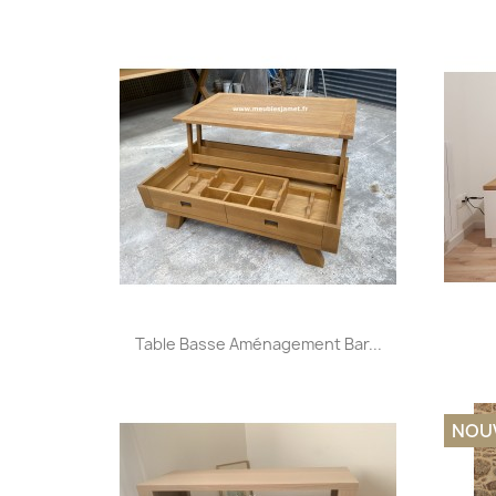
Aperçu rapide

Table Basse Aménagement Bar...
NOU