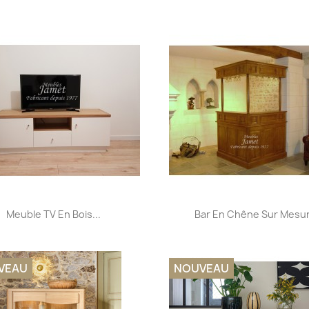
Aperçu rapide
Aperçu rapide


Meuble TV En Bois...
Bar En Chêne Sur Mesu
VEAU
NOUVEAU