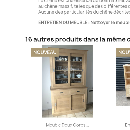
Le chêne est une essence de bois naturel. S
au chêne massif, telles que des différentes d
Aucune des particularités du chêne décrites 
ENTRETIEN DU MEUBLE : Nettoyer le meubl
16 autres produits dans la même c
NOUVEAU
NOU
Aperçu rapide

Meuble Deux Corps...
En