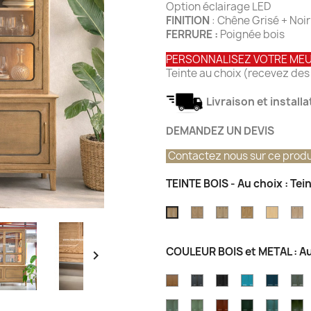
Option éclairage LED
FINITION
: Chêne Grisé + Noi
FERRURE :
Poignée bois
PERSONNALISEZ VOTRE ME
Teinte au choix (recevez des 
Livraison et install
DEMANDEZ UN DEVIS
Contactez nous sur ce produ
TEINTE BOIS - Au choix : Te
Teinte
Teinte
Teinte
Teinte
T
Teinte
chêne
Chêne
Chêne
Chêne
C
Chêne
vintage
Champagne
Atelier
Nature
T
Grisé
COULEUR BOIS et METAL : Au

Brossé
CARAMEL
OCEAN
GRIS
Couleur
Couleu
C
EIFFEL
Bleu
Bleu
C
Couler
Couleur
Couleur
Couleur
Couleu
C
Azur
Outre