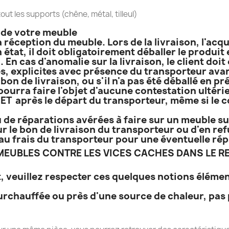
out les supports (chêne, métal, tilleul)
n de votre meuble
a réception du meuble. Lors de la livraison, l'acq
 état, il doit obligatoirement déballer le produi
. En cas d'anomalie sur la livraison, le client do
, explicites avec présence du transporteur avant
bon de livraison, ou s'il n'a pas été déballé en p
 pourra faire l'objet d'aucune contestation ultérie
T après le départ du transporteur, même si le co
 de réparations avérées à faire sur un meuble sur
r le bon de livraison du transporteur ou d'en refu
e, au frais du transporteur pour une éventuelle ré
EUBLES CONTRE LES VICES CACHES DANS LE RE
, veuillez respecter ces quelques notions élémen
urchauffée ou près d'une source de chaleur, pas 