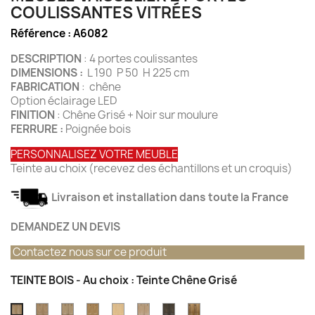
COULISSANTES VITRÉES
Référence :
A6082
DESCRIPTION
: 4 portes coulissantes
DIMENSIONS :
L 190 P 50 H 225 cm
FABRICATION
: chêne
Option éclairage LED
FINITION
: Chêne Grisé + Noir sur moulure
FERRURE :
Poignée bois
PERSONNALISEZ VOTRE MEUBLE
Teinte au choix (recevez des échantillons et un croquis)
Livraison et installation dans toute la France
DEMANDEZ UN DEVIS
Contactez nous sur ce produit
TEINTE BOIS - Au choix : Teinte Chêne Grisé
Teinte
Teinte
Teinte
Teinte
Teinte
Teinte
Teinte
Teinte