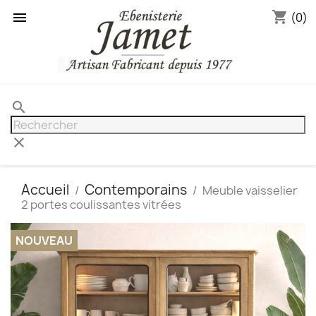
shopping_cart

(0)
search
clear
Accueil
Contemporains
Meuble vaisselier
2 portes coulissantes vitrées
NOUVEAU