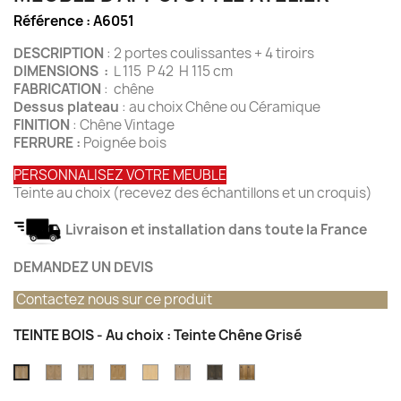
Référence :
A6051
DESCRIPTION
: 2 portes coulissantes + 4 tiroirs
DIMENSIONS :
L 115 P 42 H 115 cm
FABRICATION
: chêne
Dessus plateau
: au choix Chêne ou Céramique
FINITION
: Chêne Vintage
FERRURE :
Poignée bois
PERSONNALISEZ VOTRE MEUBLE
Teinte au choix (recevez des échantillons et un croquis)
Livraison et installation dans toute la France
DEMANDEZ UN DEVIS
Contactez nous sur ce produit
TEINTE BOIS - Au choix : Teinte Chêne Grisé
Teinte
Teinte
Teinte
Teinte
Teinte
Teinte
Teinte
Teinte
chêne
Chêne
Chêne
Chêne
Chêne
Chêne
Vieux
Chêne