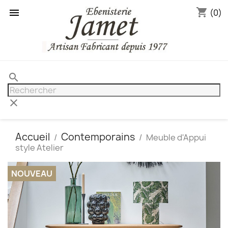
shopping_cart

(0)
search
clear
Accueil
Contemporains
Meuble d'Appui
style Atelier
NOUVEAU