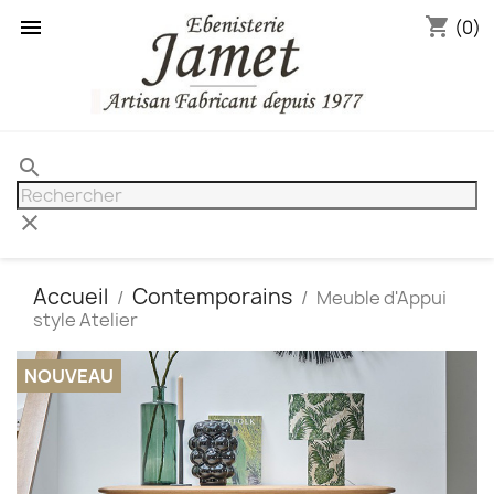
shopping_cart

(0)
search
clear
Accueil
Contemporains
Meuble d'Appui
style Atelier
NOUVEAU