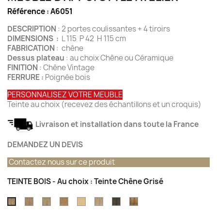
Référence :
A6051
DESCRIPTION
: 2 portes coulissantes + 4 tiroirs
DIMENSIONS :
L 115 P 42 H 115 cm
FABRICATION
: chêne
Dessus plateau
: au choix Chêne ou Céramique
FINITION
: Chêne Vintage
FERRURE :
Poignée bois
PERSONNALISEZ VOTRE MEUBLE
Teinte au choix (recevez des échantillons et un croquis)
Livraison et installation dans toute la France
DEMANDEZ UN DEVIS
Contactez nous sur ce produit
TEINTE BOIS - Au choix : Teinte Chêne Grisé
Teinte
Teinte
Teinte
Teinte
Teinte
Teinte
Teinte
Teinte
chêne
Chêne
Chêne
Chêne
Chêne
Chêne
Vieux
Chêne