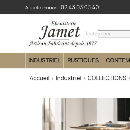
02 43 03 03 40
Appelez-nous :
search
clear
INDUSTRIEL
RUSTIQUES
CONTEM
Accueil
Industriel
COLLECTIONS