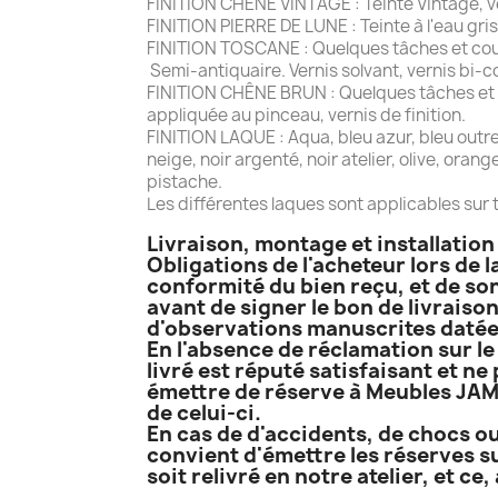
FINITION CHÊNE VINTAGE : Teinte Vintage, ver
FINITION PIERRE DE LUNE : Teinte à l'eau gris
FINITION TOSCANE : Quelques tâches et coup
Semi-antiquaire. Vernis solvant, vernis bi-c
FINITION CHÊNE BRUN : Quelques tâches et co
appliquée au pinceau, vernis de finition.
FINITION LAQUE : Aqua, bleu azur, bleu outremer
neige, noir argenté, noir atelier, olive, oran
pistache.
Les différentes laques sont applicables sur t
Livraison, montage et installatio
Obligations de l'acheteur lors de l
conformité du bien reçu, et de son
avant de signer le bon de livraison
d'observations manuscrites datées
En l'absence de réclamation sur le 
livré est réputé satisfaisant et ne
émettre de réserve à Meubles JAME
de celui-ci.
En cas de d'accidents, de chocs ou
convient d'émettre les réserves su
soit relivré en notre atelier, et c