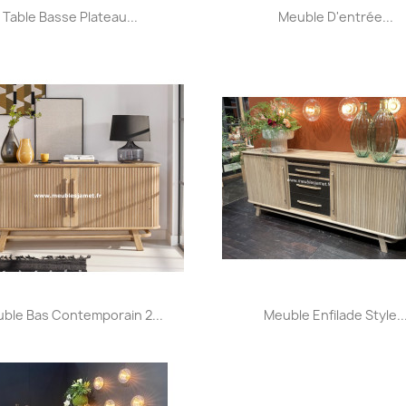
Aperçu rapide
Aperçu rapide


Table Basse Plateau...
Meuble D'entrée...
+32
Aperçu rapide
Aperçu rapide


ble Bas Contemporain 2...
Meuble Enfilade Style..
+31