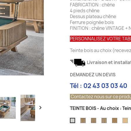
FABRICATION : chêne
4 pieds chêne
Dessus plateau chêne
Ferrure poignée bois
FINITION : chêne VINTAGE + 
PERSONNALISEZ VOTRE TA
Teinte bois au choix (recevez
Livraison et install
DEMANDEZ UN DEVIS
Tél : 02 43 03 03 40
Contactez nous sur ce produ

TEINTE BOIS - Au choix : Tei
Teinte
Teinte
Teinte
Teinte
T
Teinte
Chêne
chêne
Chêne
Chêne
C
Pierre