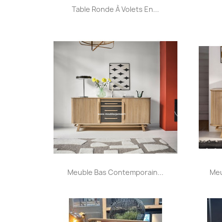
Aperçu rapide

Table Ronde À Volets En...
+32
Aperçu rapide

Meuble Bas Contemporain...
Meu
+32