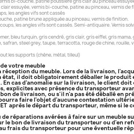
nis bi-couche, patine poussière gris clair au pinceau essuyée à
 clair essuyée, vernis bi-couche, patine au pinceau, vernis de fi
s, les angles vifs sont cassés
ouche, patine brune appliquée au pinceau, vernis de finition.
ups, les angles vifs sont cassés. Semi-antiquaire. Vernis solv
, bleu turquin, gris cendré, gris clair, gris eiffel, gris mama, gr
ge, safran, steel grey, taupe, terracotta, rouge de chine, rouille,
out les supports (chêne, métal, tilleul)
n de votre meuble
a réception du meuble. Lors de la livraison, l'acq
 état, il doit obligatoirement déballer le produi
. En cas d'anomalie sur la livraison, le client do
, explicites avec présence du transporteur avant
bon de livraison, ou s'il n'a pas été déballé en p
 pourra faire l'objet d'aucune contestation ultérie
T après le départ du transporteur, même si le co
 de réparations avérées à faire sur un meuble sur
r le bon de livraison du transporteur ou d'en refu
e, au frais du transporteur pour une éventuelle ré