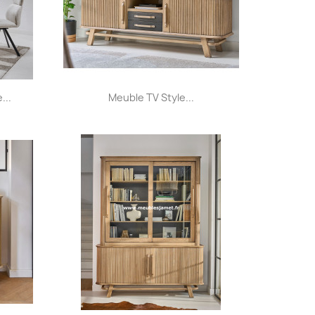
Aperçu rapide

...
Meuble TV Style...
+32