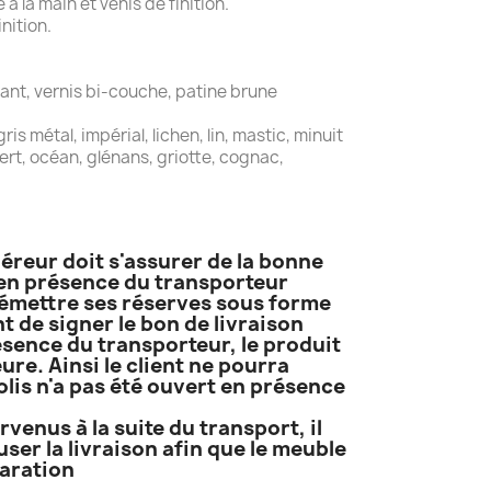
 la main et venis de finition.
nition.
ant, vernis bi-couche, patine brune
is métal, impérial, lichen, lin, mastic, minuit
 vert, océan, glénans, griotte, cognac,
uéreur doit s'assurer de la bonne
t en présence du transporteur
it émettre ses réserves sous forme
 de signer le bon de livraison
résence du transporteur, le produit
ure. Ainsi le client ne pourra
lis n'a pas été ouvert en présence
venus à la suite du transport, il
ser la livraison afin que le meuble
paration