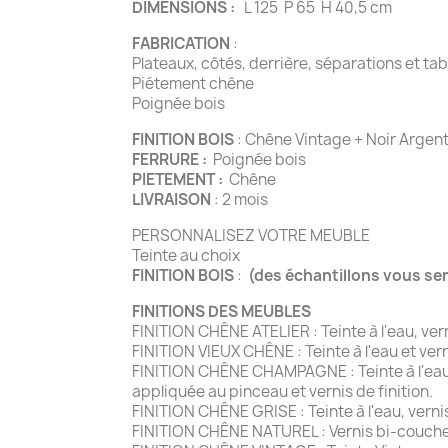
DIMENSIONS :
L 125 P 65 H 40,5 cm
FABRICATION
:
Plateaux, côtés, derrière, séparations et t
Piétement chêne
Poignée bois
FINITION BOIS
: Chêne Vintage + Noir Argenté
FERRURE :
Poignée bois
PIETEMENT :
Chêne
LIVRAISON
: 2 mois
PERSONNALISEZ VOTRE MEUBLE
Teinte au choix
FINITION BOIS
:
(des échantillons vous se
FINITIONS DES MEUBLES
FINITION CHÊNE ATELIER : Teinte à l'eau, ve
FINITION VIEUX CHÊNE : Teinte à l'eau et ver
FINITION CHÊNE CHAMPAGNE : Teinte à l'eau e
appliquée au pinceau et vernis de finition.
FINITION CHÊNE GRISE : Teinte à l'eau, vernis
FINITION CHÊNE NATUREL : Vernis bi-couche