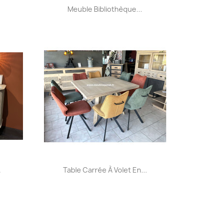
Aperçu rapide

Meuble Bibliothèque...
+32
Aperçu rapide

.
Table Carrée À Volet En...
+32
+32