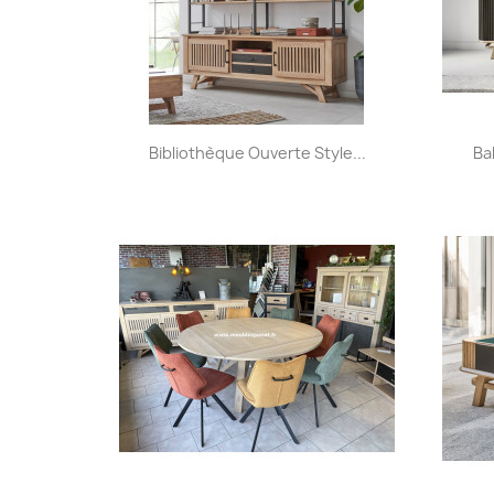
Aperçu rapide

Bibliothèque Ouverte Style...
Ba
+32