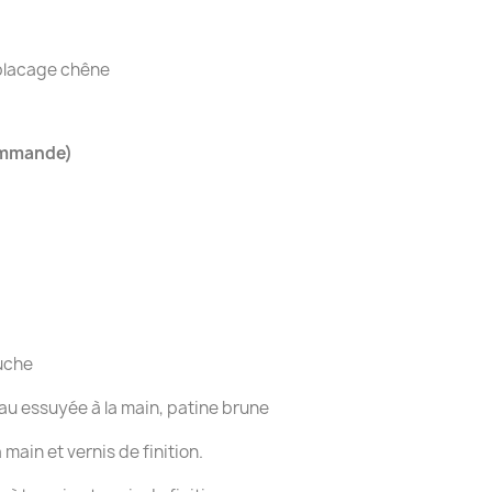
 placage chêne
commande)
ouche
au essuyée à la main, patine brune
main et vernis de finition.