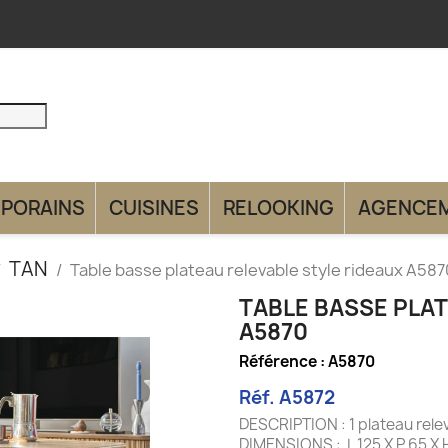
PORAINS
CUISINES
RELOOKING
AGENCE
TAN
Table basse plateau relevable style rideaux A587
TABLE BASSE PLA
A5870
Référence :
A5870
Réf. A5872
DESCRIPTION : 1 plateau r
DIMENSIONS : L 125 X P 65 X