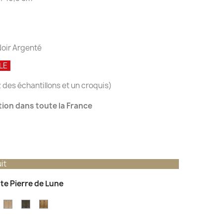
Noir Argenté
BLE
 des échantillons et un croquis)
ation dans toute la France
it
nte Pierre de Lune
einte
Teinte
Teinte
Teinte
hêne
Chêne
Chêne
Vieux