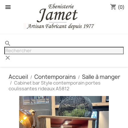
shopping_cart

(0)
search
clear
Accueil
Contemporains
Salle à manger
Cabinet bar Style contemporain portes
coulissantes rideaux A5812