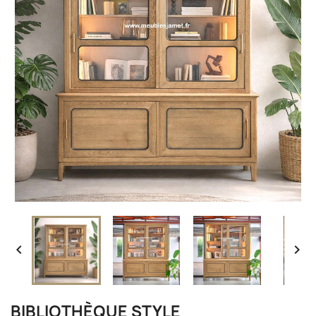


BIBLIOTHÈQUE STYLE