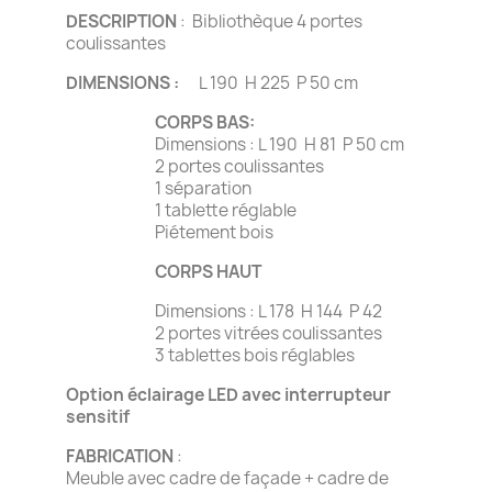
DESCRIPTION
: Bibliothèque 4 portes
coulissantes
DIMENSIONS :
L 190 H 225 P 50 cm
CORPS BAS:
Dimensions : L 190 H 81 P 50 cm
2 portes coulissantes
1 séparation
1 tablette réglable
Piétement bois
CORPS HAUT
Dimensions : L 178 H 144 P 42
2 portes vitrées coulissantes
3 tablettes bois réglables
Option éclairage LED avec interrupteur
sensitif
FABRICATION
:
Meuble avec cadre de façade + cadre de