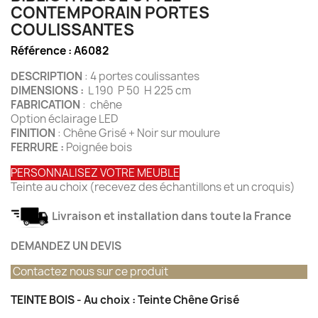
CONTEMPORAIN PORTES
COULISSANTES
Référence :
A6082
DESCRIPTION
: 4 portes coulissantes
DIMENSIONS :
L 190 P 50 H 225 cm
FABRICATION
: chêne
Option éclairage LED
FINITION
: Chêne Grisé + Noir sur moulure
FERRURE :
Poignée bois
PERSONNALISEZ VOTRE MEUBLE
Teinte au choix (recevez des échantillons et un croquis)
Livraison et installation dans toute la France
DEMANDEZ UN DEVIS
Contactez nous sur ce produit
TEINTE BOIS - Au choix : Teinte Chêne Grisé