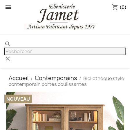
shopping_cart

(0)
search
clear
Accueil
Contemporains
Bibliothèque style
contemporain portes coulissantes
NOUVEAU