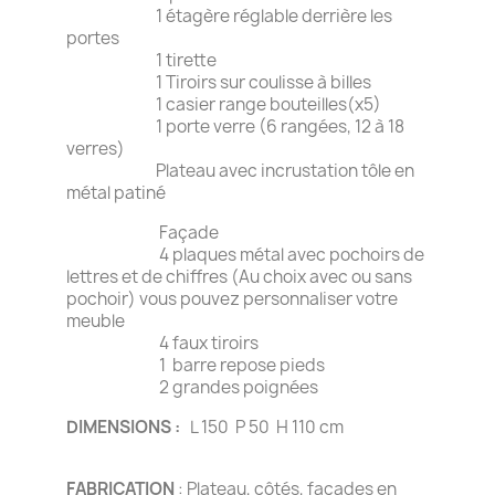
1 étagère réglable derrière les
portes
1 tirette
1 Tiroirs sur coulisse à billes
1 casier range bouteilles(x5)
1 porte verre (6 rangées, 12 à 18
verres)
Plateau avec incrustation tôle en
métal patiné
Façade
4 plaques métal avec pochoirs de
lettres et de chiffres (Au choix avec ou sans
pochoir) vous pouvez personnaliser votre
meuble
4 faux tiroirs
1 barre repose pieds
2 grandes poignées
DIMENSIONS :
L 150 P 50 H 110 cm
FABRICATION
: Plateau, côtés, façades en