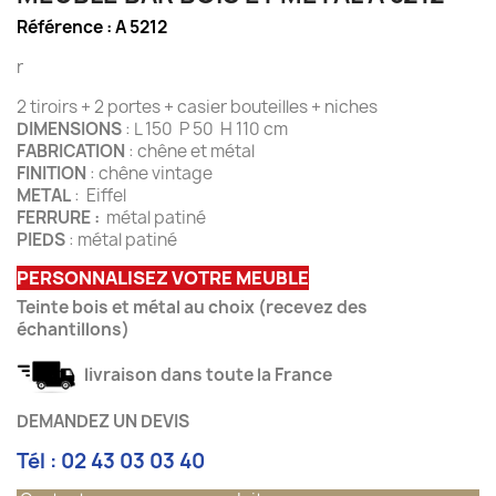
Référence :
A 5212
r
2 tiroirs + 2 portes + casier bouteilles + niches
DIMENSIONS
: L 150 P 50 H 110 cm
FABRICATION
: chêne et métal
FINITION
: chêne vintage
METAL
: Eiffel
FERRURE :
métal patiné
PIEDS
: métal patiné
PERSONNALISEZ VOTRE MEUBLE
Teinte bois et métal au choix (recevez des
échantillons)
livraison dans toute la France
DEMANDEZ UN DEVIS
Tél : 02 43 03 03 40