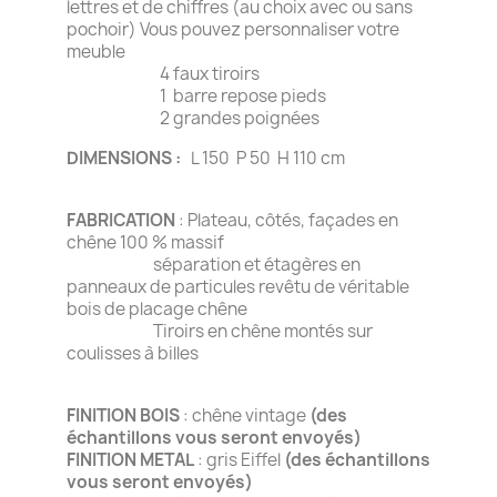
lettres et de chiffres (au choix avec ou sans
pochoir) Vous pouvez personnaliser votre
meuble
4 faux tiroirs
1 barre repose pieds
2 grandes poignées
DIMENSIONS :
L 150 P 50 H 110 cm
FABRICATION
: Plateau, côtés, façades en
chêne 100 % massif
séparation et étagères en
panneaux de particules revêtu de véritable
bois de placage chêne
Tiroirs en chêne montés sur
coulisses à billes
FINITION BOIS
: chêne vintage
(des
échantillons vous seront envoyés)
FINITION METAL
: gris Eiffel
(des échantillons
vous seront envoyés)