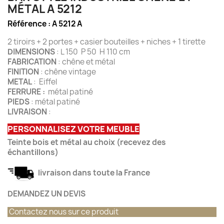
MÉTAL A 5212
Référence :
A 5212 A
2 tiroirs + 2 portes + casier bouteilles + niches + 1 tirette
DIMENSIONS
: L 150 P 50 H 110 cm
FABRICATION
: chêne et métal
FINITION
: chêne vintage
METAL
: Eiffel
FERRURE :
métal patiné
PIEDS
: métal patiné
LIVRAISON
:
PERSONNALISEZ VOTRE MEUBLE
Teinte bois et métal au choix (recevez des
échantillons)
livraison dans toute la France
DEMANDEZ UN DEVIS
Contactez nous sur ce produit