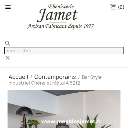
shopping_cart

(0)
search
clear
Accueil
Contemporains
Bar Style
Industriel Chêne et Métal A 5212