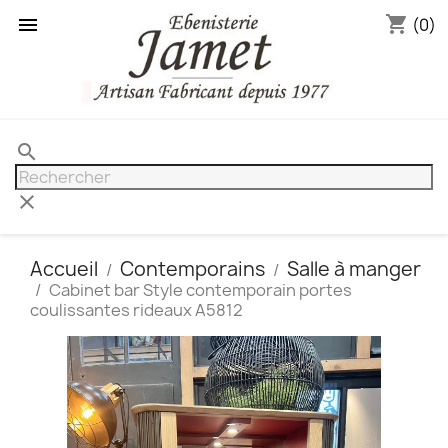
shopping_cart

(0)
search
clear
Accueil
Contemporains
Salle à manger
Cabinet bar Style contemporain portes
coulissantes rideaux A5812