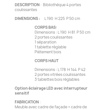
DESCRIPTION
: Bibliothèque 4 portes
coulissantes
DIMENSIONS :
L 190 H 225 P 50 cm
CORPS BAS:
Dimensions : L 190 H 81 P 50 cm
2 portes coulissantes
1 séparation
1 tablette réglable
Piétement bois
CORPS HAUT
Dimensions : L 178 H 144 P 42
2 portes vitrées coulissantes
3 tablettes bois réglables
Option éclairage LED avec interrupteur
sensitif
FABRICATION
:
Meuble avec cadre de façade + cadre de