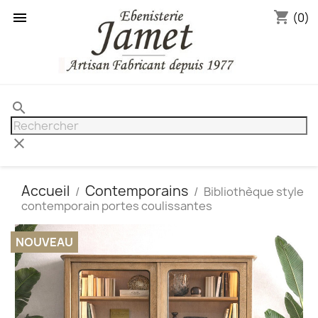
shopping_cart

(0)
search
clear
Accueil
Contemporains
Bibliothèque style
contemporain portes coulissantes
NOUVEAU