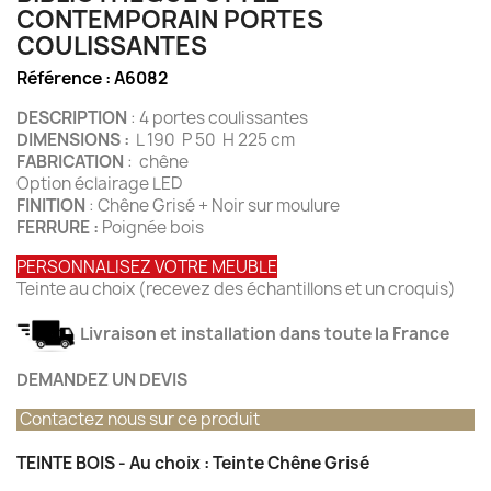
CONTEMPORAIN PORTES
COULISSANTES
Référence :
A6082
DESCRIPTION
: 4 portes coulissantes
DIMENSIONS :
L 190 P 50 H 225 cm
FABRICATION
: chêne
Option éclairage LED
FINITION
: Chêne Grisé + Noir sur moulure
FERRURE :
Poignée bois
PERSONNALISEZ VOTRE MEUBLE
Teinte au choix (recevez des échantillons et un croquis)
Livraison et installation dans toute la France
DEMANDEZ UN DEVIS
Contactez nous sur ce produit
TEINTE BOIS - Au choix : Teinte Chêne Grisé