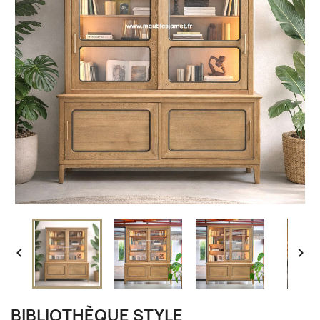


BIBLIOTHÈQUE STYLE