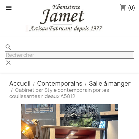
shopping_cart

(0)
search
clear
Accueil
Contemporains
Salle à manger
Cabinet bar Style contemporain portes
coulissantes rideaux A5812