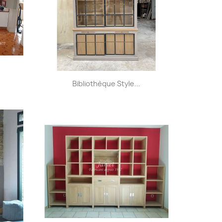
Aperçu rapide

Bibliothèque Style...
+32