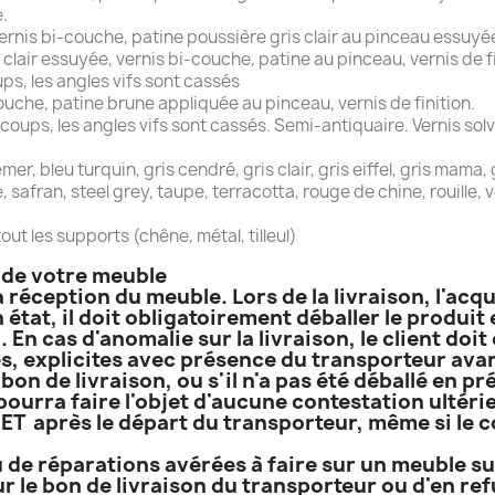
.
nis bi-couche, patine poussière gris clair au pinceau essuyée à
 clair essuyée, vernis bi-couche, patine au pinceau, vernis de fi
s, les angles vifs sont cassés
ouche, patine brune appliquée au pinceau, vernis de finition.
ups, les angles vifs sont cassés. Semi-antiquaire. Vernis solv
, bleu turquin, gris cendré, gris clair, gris eiffel, gris mama, gr
ge, safran, steel grey, taupe, terracotta, rouge de chine, rouille,
out les supports (chêne, métal, tilleul)
n de votre meuble
a réception du meuble. Lors de la livraison, l'acq
 état, il doit obligatoirement déballer le produi
. En cas d'anomalie sur la livraison, le client do
, explicites avec présence du transporteur avant
bon de livraison, ou s'il n'a pas été déballé en p
 pourra faire l'objet d'aucune contestation ultérie
T après le départ du transporteur, même si le co
 de réparations avérées à faire sur un meuble sur
r le bon de livraison du transporteur ou d'en refu