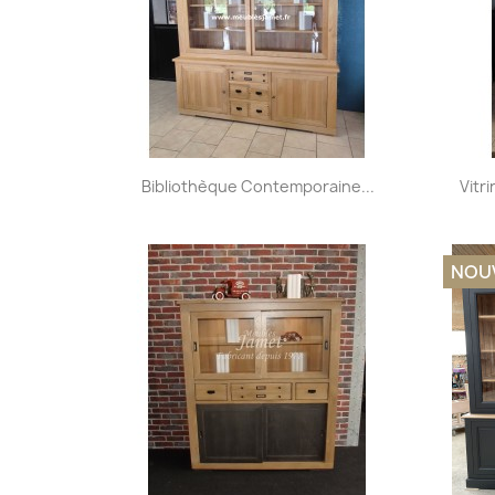
Aperçu rapide

Bibliothèque Contemporaine...
Vitr
NOU