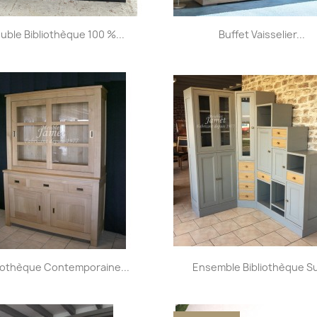
Aperçu rapide
Aperçu rapide


uble Bibliothèque 100 %...
Buffet Vaisselier...
Aperçu rapide
Aperçu rapide


liothèque Contemporaine...
Ensemble Bibliothèque Sur
+5