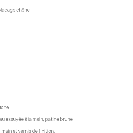
 placage chêne
ouche
au essuyée à la main, patine brune
main et vernis de finition.