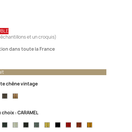
UBLE
échantillons et un croquis)
ation dans toute la France
it
inte chêne vintage
einte
Teinte
Teinte
hêne
Chêne
Vieux
l
oscane
Brun
Chêne
u choix : CARAMEL
r
ouleur
Couleur
Couleur
Couleur
Couleur
Couleur
Couleur
Couleur
Couleur
Couleur
hampagne
Gris
Gris
Gris
Gris
Mastic
Noir
Rouge
Rouille
Safran