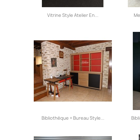
Aperçu rapide

Vitrine Style Atelier En...
Me
+31
Aperçu rapide

Bibliothèque + Bureau Style...
Bib