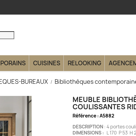
PORAINS
CUISINES
RELOOKING
AGENCE
HEQUES-BUREAUX
Bibliothèques contemporain
MEUBLE BIBLIOT
COULISSANTES RI
Référence :
A5882
DESCRIPTION
: 4 portes c
DIMENSIONS :
L 170 P 53 H