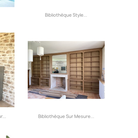
Aperçu rapide

Bibliothèque Style...
+7
Aperçu rapide

...
Bibliothèque Sur Mesure...