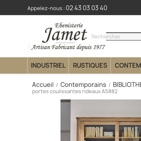
02 43 03 03 40
Appelez-nous :
search
clear
INDUSTRIEL
RUSTIQUES
CONTEM
Accueil
Contemporains
BIBLIOT
portes coulissantes rideaux A5882