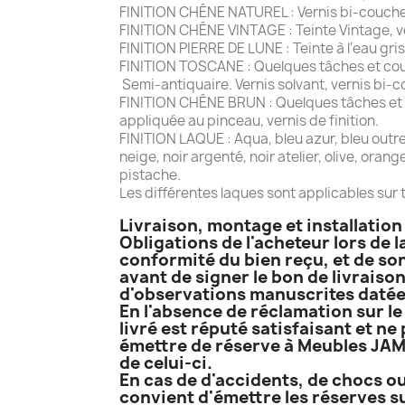
FINITION CHÊNE NATUREL : Vernis bi-couche
FINITION CHÊNE VINTAGE : Teinte Vintage, ver
FINITION PIERRE DE LUNE : Teinte à l'eau gris
FINITION TOSCANE : Quelques tâches et coup
Semi-antiquaire. Vernis solvant, vernis bi-c
FINITION CHÊNE BRUN : Quelques tâches et co
appliquée au pinceau, vernis de finition.
FINITION LAQUE : Aqua, bleu azur, bleu outremer
neige, noir argenté, noir atelier, olive, oran
pistache.
Les différentes laques sont applicables sur t
Livraison, montage et installatio
Obligations de l'acheteur lors de l
conformité du bien reçu, et de son
avant de signer le bon de livraison
d'observations manuscrites datées
En l'absence de réclamation sur le 
livré est réputé satisfaisant et ne
émettre de réserve à Meubles JAME
de celui-ci.
En cas de d'accidents, de chocs ou
convient d'émettre les réserves su