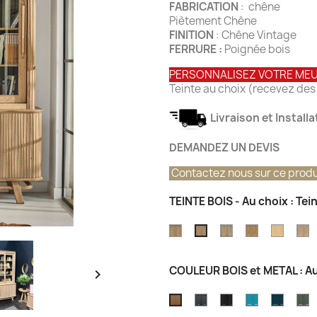
FABRICATION
: chêne
Piètement Chêne
FINITION
: Chêne Vintage
FERRURE :
Poignée bois
PERSONNALISEZ VOTRE ME
Teinte au choix (recevez des 
Livraison et Install
DEMANDEZ UN DEVIS
Contactez nous sur ce produ
TEINTE BOIS - Au choix : Te
Teinte
Teinte
Teinte
Teinte
T
Teinte
Chêne
Chêne
Chêne
Chêne
C
chêne
Grisé
Champagne
Atelier
Nature
T
vintage
COULEUR BOIS et METAL : A

Brossé
OCEAN
GRIS
Couleur
Couleu
C
CARAMEL
EIFFEL
Bleu
Bleu
C