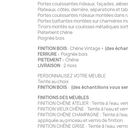
Portes coulissantes rideaux, façades, alès
Plateaux, côtés, derrière, séparations et t
Portes coulissantes rideaux montées dans ra
Portes battantes montées sur charnières inv
Tiroirs montés sur coulisses métalliques sor
Piétement chêne
Poignée bois
FINITION BOIS
: Chêne Vintage +
(des écha
FERRURE :
Poignée bois
PIETEMENT :
Chêne
LIVRAISON
: 2 mois
PERSONNALISEZ VOTRE MEUBLE
Teinte au choix
FINITION BOIS
:
(des échantillons vous se
FINITIONS DES MEUBLES
FINITION CHÊNE ATELIER : Teinte à l'eau, ve
FINITION VIEUX CHÊNE : Teinte à l'eau et ver
FINITION CHÊNE CHAMPAGNE : Teinte à l'eau e
appliquée au pinceau et vernis de finition.
FINITION CHÊNE GRISE : Teinte à l'eau, vernis