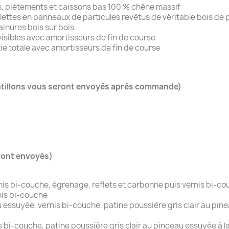
es, piétements et caissons bas 100 % chêne massif
ablettes en panneaux de particules revêtus de véritable bois de
inures bois sur bois
isibles avec amortisseurs de fin de course
tie totale avec amortisseurs de fin de course
ntillons vous seront envoyés après commande)
ront envoyés)
rnis bi-couche, égrenage, reflets et carbonne puis vernis bi-c
nis bi-couche
ssuyée, vernis bi-couche, patine poussière gris clair au pine
 bi-couche, patine poussière gris clair au pinceau essuyée à la 