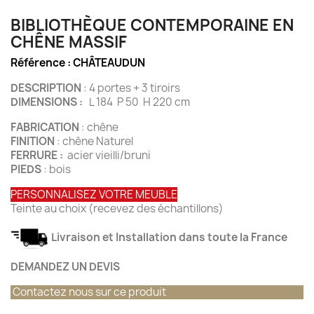
BIBLIOTHÈQUE CONTEMPORAINE EN
CHÊNE MASSIF
Référence :
CHÂTEAUDUN
DESCRIPTION
: 4 portes + 3 tiroirs
DIMENSIONS :
L 184 P 50 H 220 cm
FABRICATION
: chêne
FINITION
: chêne Naturel
FERRURE :
acier vieilli/bruni
PIEDS
: bois
PERSONNALISEZ VOTRE MEUBLE
Teinte au choix (recevez des échantillons)
Livraison et Installation dans toute la France
DEMANDEZ UN DEVIS
Contactez nous sur ce produit