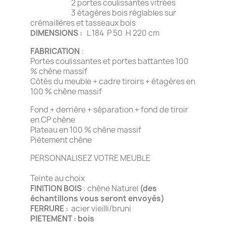
2 portes coulissantes vitrées
3 étagères bois réglables sur
crémaillères et tasseaux bois
DIMENSIONS :
L 184 P 50 H 220 cm
FABRICATION
:
Portes coulissantes et portes battantes 100
% chêne massif
Côtés du meuble + cadre tiroirs + étagères en
100 % chêne massif
Fond + derrière + séparation + fond de tiroir
en CP chêne
Plateau en 100 % chêne massif
Piétement chêne
PERSONNALISEZ VOTRE MEUBLE
Teinte au choix
FINITION BOIS
: chêne Naturel
(des
échantillons vous seront envoyés)
FERRURE :
acier vieilli/bruni
PIETEMENT : bois