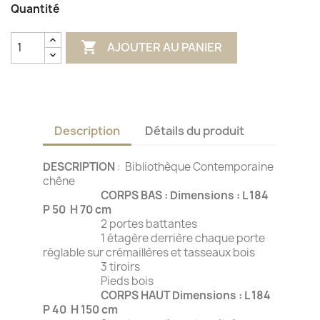
Quantité

AJOUTER AU PANIER
Description
Détails du produit
DESCRIPTION
: Bibliothèque Contemporaine
chêne
CORPS BAS : Dimensions : L 184
P 50 H 70 cm
2 portes battantes
1 étagère derrière chaque porte
réglable sur crémaillères et tasseaux bois
3 tiroirs
Pieds bois
CORPS HAUT Dimensions : L 184
P 40 H 150 cm