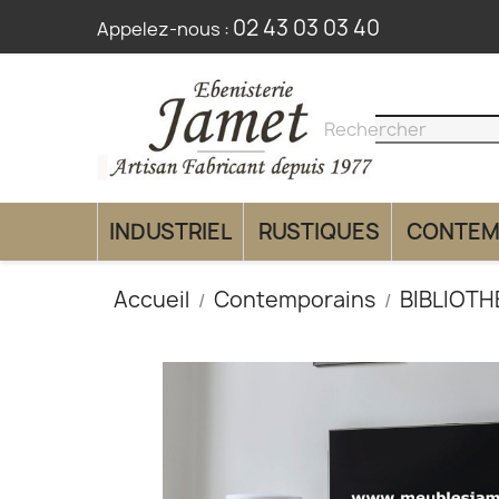
02 43 03 03 40
Appelez-nous :
search
clear
INDUSTRIEL
RUSTIQUES
CONTEM
Accueil
Contemporains
BIBLIOT