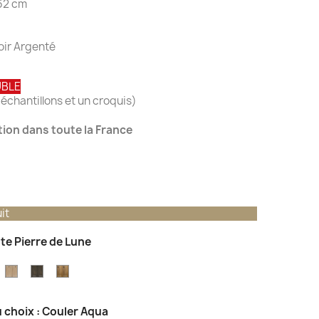
 62 cm
oir Argenté
UBLE
échantillons et un croquis)
ation dans toute la France
it
nte Pierre de Lune
einte
Teinte
Teinte
Teinte
hêne
Chêne
Chêne
Vieux
aturel
Toscane
Brun
Chêne
 choix : Couler Aqua