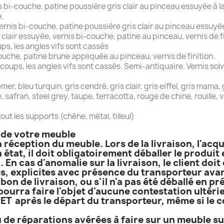
 bi-couche, patine poussière gris clair au pinceau essuyée à la 
.
nis bi-couche, patine poussière gris clair au pinceau essuyée à
 clair essuyée, vernis bi-couche, patine au pinceau, vernis de fi
s, les angles vifs sont cassés
ouche, patine brune appliquée au pinceau, vernis de finition.
ups, les angles vifs sont cassés. Semi-antiquaire. Vernis solv
, bleu turquin, gris cendré, gris clair, gris eiffel, gris mama, gr
ge, safran, steel grey, taupe, terracotta, rouge de chine, rouille,
out les supports (chêne, métal, tilleul)
n de votre meuble
a réception du meuble. Lors de la livraison, l'acq
 état, il doit obligatoirement déballer le produi
. En cas d'anomalie sur la livraison, le client do
, explicites avec présence du transporteur avant
bon de livraison, ou s'il n'a pas été déballé en p
 pourra faire l'objet d'aucune contestation ultérie
T après le départ du transporteur, même si le co
 de réparations avérées à faire sur un meuble sur