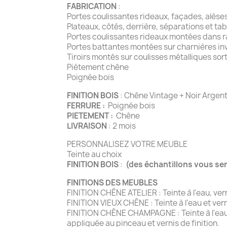
FABRICATION
:
Portes coulissantes rideaux, façades, alès
Plateaux, côtés, derrière, séparations et t
Portes coulissantes rideaux montées dans ra
Portes battantes montées sur charnières inv
Tiroirs montés sur coulisses métalliques sor
Piétement chêne
Poignée bois
FINITION BOIS
: Chêne Vintage + Noir Argenté
FERRURE :
Poignée bois
PIETEMENT :
Chêne
LIVRAISON
: 2 mois
PERSONNALISEZ VOTRE MEUBLE
Teinte au choix
FINITION BOIS
:
(des échantillons vous se
FINITIONS DES MEUBLES
FINITION CHÊNE ATELIER : Teinte à l'eau, ve
FINITION VIEUX CHÊNE : Teinte à l'eau et ver
FINITION CHÊNE CHAMPAGNE : Teinte à l'eau e
appliquée au pinceau et vernis de finition.