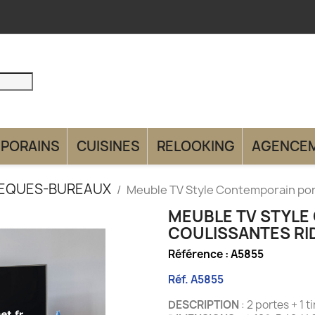
PORAINS
CUISINES
RELOOKING
AGENCE
HEQUES-BUREAUX
Meuble TV Style Contemporain por
MEUBLE TV STYLE
COULISSANTES RI
Référence :
A5855
Réf. A5855
DESCRIPTION
: 2 portes + 1