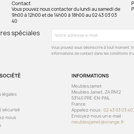
Contact
Vous pouvez nous contacter du lundi au samedi de
P
9h00 à 12h00 et de 14h00 à 18h00 au 02 43 03 03
40
res spéciales
Vous pouvez vous désinscrire à tout moment. V
informations de contact dans les conditions d'ut
SOCIÉTÉ
INFORMATIONS
MeublesJamet
Meubles Jamet, ZA RN12
 légales
53140 PRE-EN-PAIL
s
France
 sécurisé
Appelez-nous :
02 43 03 03 40
Envoyez-nous un e-mail :
ez-nous
meublesjamet@orange.fr
s