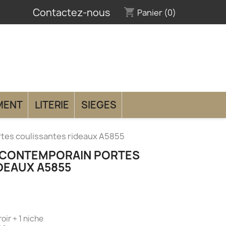
Contactez-nous
shopping_cart
Panier
(0)
MENT
LITERIE
SIEGES
tes coulissantes rideaux A5855
 CONTEMPORAIN PORTES
DEAUX A5855
 tiroir + 1 niche