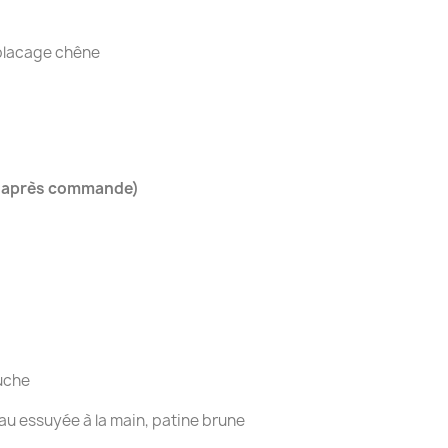
 placage chêne
s après commande)
ouche
au essuyée à la main, patine brune