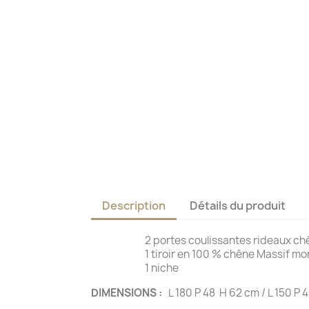
Description
Détails du produit
2 portes coulissantes rideaux chên
1 tiroir en 100 % chêne Massif monté
1 nich
DIMENSIONS :
L 180 P 48 H 62 cm / L 150 P