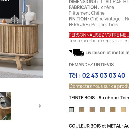
DIMENSIONS :
L 180 P 48 H
FABRICATION
: chêne
Piètement Chêne
FINITION
: Chêne Vintage + N
FERRURE :
Poignée bois
PERSONNALISEZ VOTRE ME
Teinte au choix (recevez des 
Livraison et install
DEMANDEZ UN DEVIS
Tél : 02 43 03 03 40
Contactez nous sur ce produ
TEINTE BOIS - Au choix : Tei

Teinte
Teinte
Teinte
Teinte
T
Teinte
Chêne
chêne
Chêne
Chêne
C
Pierre
Grisé
vintage
Champagne
Atelier
N
de
COULEUR BOIS et METAL : Au
Brossé
Lune