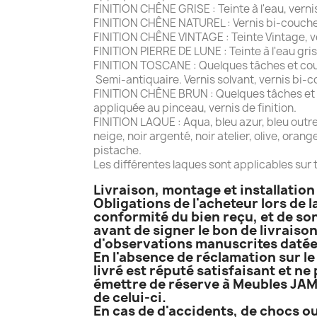
FINITION CHÊNE GRISE : Teinte à l'eau, vernis
FINITION CHÊNE NATUREL : Vernis bi-couche
FINITION CHÊNE VINTAGE : Teinte Vintage, ver
FINITION PIERRE DE LUNE : Teinte à l'eau gris
FINITION TOSCANE : Quelques tâches et coup
Semi-antiquaire. Vernis solvant, vernis bi-c
FINITION CHÊNE BRUN : Quelques tâches et co
appliquée au pinceau, vernis de finition.
FINITION LAQUE : Aqua, bleu azur, bleu outremer
neige, noir argenté, noir atelier, olive, oran
pistache.
Les différentes laques sont applicables sur t
Livraison, montage et installatio
Obligations de l'acheteur lors de l
conformité du bien reçu, et de son
avant de signer le bon de livraison
d'observations manuscrites datées
En l'absence de réclamation sur le 
livré est réputé satisfaisant et ne
émettre de réserve à Meubles JAME
de celui-ci.
En cas de d'accidents, de chocs ou