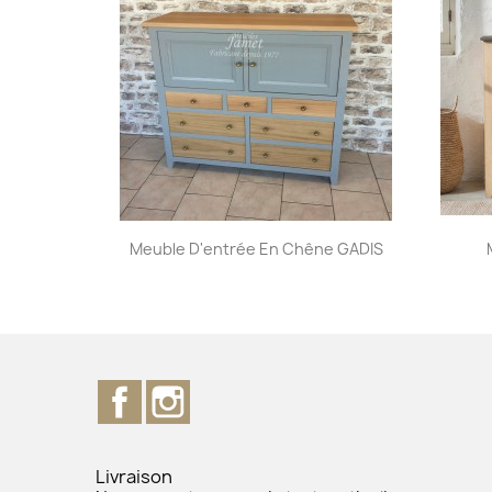
Aperçu rapide

Meuble D'entrée En Chêne GADIS
Facebook
Instagram
Livraison