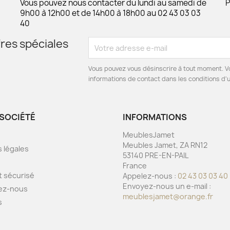
Vous pouvez nous contacter du lundi au samedi de
P
9h00 à 12h00 et de 14h00 à 18h00 au 02 43 03 03
40
res spéciales
Vous pouvez vous désinscrire à tout moment. V
informations de contact dans les conditions d'ut
SOCIÉTÉ
INFORMATIONS
MeublesJamet
Meubles Jamet, ZA RN12
 légales
53140 PRE-EN-PAIL
s
France
 sécurisé
Appelez-nous :
02 43 03 03 40
Envoyez-nous un e-mail :
ez-nous
meublesjamet@orange.fr
s