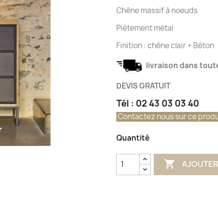
Chêne massif à noeuds
Piétement métal
Finition : chêne clair + Béton
livraison dans toute
DEVIS GRATUIT
Tél : 02 43 03 03 40
Contactez nous sur ce produ
Quantité

AJOUTER