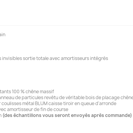
ain
 invisibles sortie totale avec amortisseurs intégré
ontants 100 % chêne massif
anneau de particules revêtu de véritable bois de placage chên
 coulisses métal BLUM caisse tiroir en queue d'arronde
avec amortisseur de fin de course
on
(des échantillons vous seront envoyés après commande)