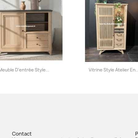
Aperçu rapide
Aperçu rapide


Meuble D'entrée Style...
Vitrine Style Atelier En..
Contact