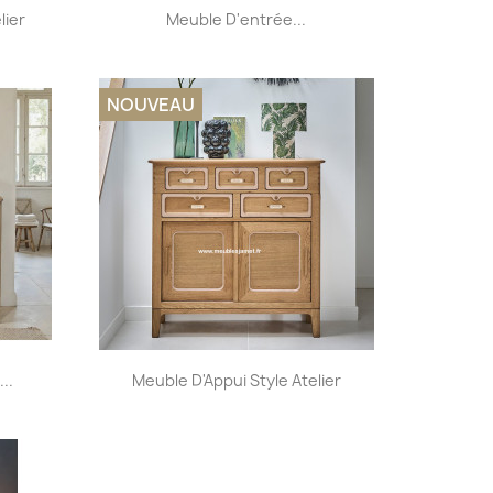
Aperçu rapide

lier
Meuble D'entrée...
+32
NOUVEAU
Aperçu rapide

..
Meuble D'Appui Style Atelier
+32