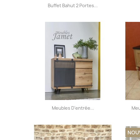
Aperçu rapide

Buffet Bahut 2 Portes...
Aperçu rapide

Meubles D'entrée...
Meu
NOU