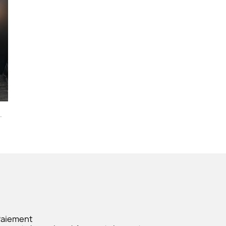
.
+32
Paiement