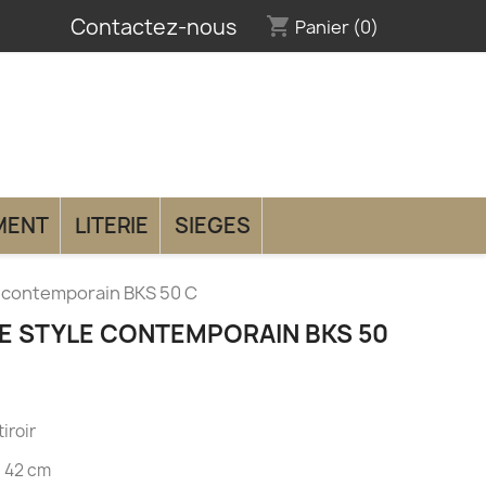
Contactez-nous
shopping_cart
Panier
(0)
MENT
LITERIE
SIEGES
 contemporain BKS 50 C
E STYLE CONTEMPORAIN BKS 50
iroir
P 42 cm