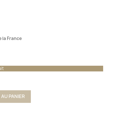
 la France
it
 AU PANIER