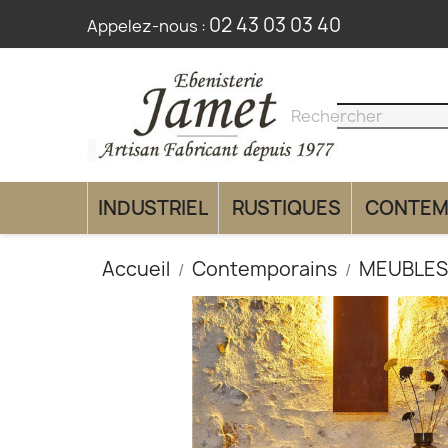
02 43 03 03 40
Appelez-nous :
search
clear
INDUSTRIEL
RUSTIQUES
CONTEM
Accueil
Contemporains
MEUBLES