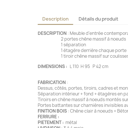
Description
Détails du produit
DESCRIPTION
: Meuble d'entrée contempor
2 portes chêne massif à noeuds
1 séparation
1 étagère derrière chaque porte
1 tiroir chêne massif sur coulisses
DIMENSIONS :
L 110 H 95 P 42 cm
FABRICATION
:
Dessus, côtés, portes, tiroirs, cadres et m
Séparation intérieur + fond + étagères en p
Tiroirs en chêne massif à noeuds montés sur
Portes battantes sur charnières invisibles 
FINITION BOIS
: Chêne clair à noeuds + Bét
FERRURE :
PIETEMENT :
métal