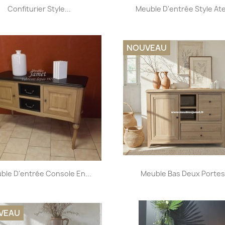
Aperçu rapide
Aperçu rapide


Confiturier Style...
Meuble D'entrée Style Ate
NOUVEAU
Aperçu rapide
Aperçu rapide


ble D'entrée Console En...
Meuble Bas Deux Portes.
+6
VEAU