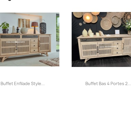
Aperçu rapide
Aperçu rapide


Buffet Enfilade Style...
Buffet Bas 4 Portes 2..
+32