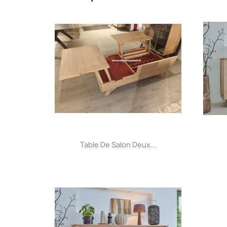
Aperçu rapide

Table De Salon Deux...
+32