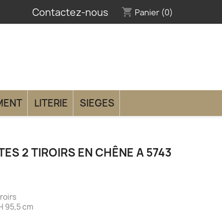
Contactez-nous
shopping_cart
Panier
(0)
MENT
LITERIE
SIEGES
TES 2 TIROIRS EN CHÊNE A 5743
2 tiroirs
H 95,5 cm