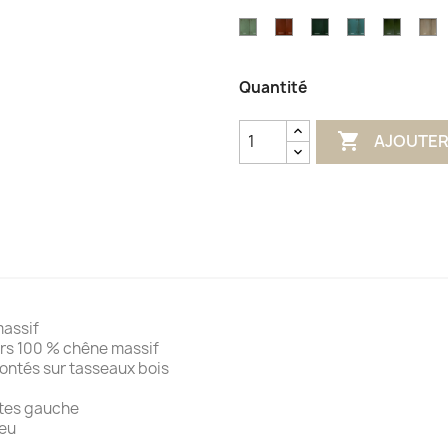
EIFFEL
Bleu
Champ
G
Bleu
Couleur
Couleur
Couleur
Couleur
Couleu
C
Outremer
C
Azur
Olive
Terracotta
Impérial
Glénan
Lichen
Li
Quantité

AJOUTER
ssif
 100 % chêne massif
és sur tasseaux bois
es gauche
eu