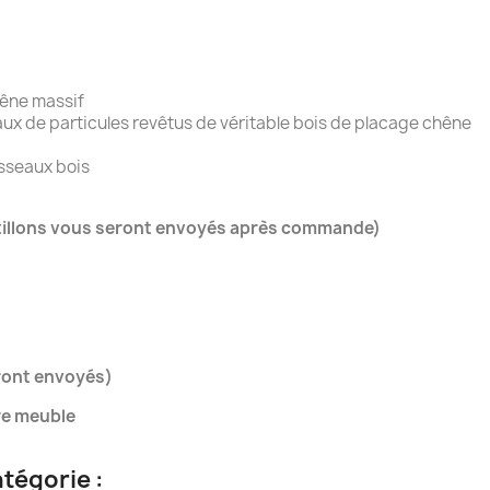
e droite
hêne massif
aux de particules revêtus de véritable bois de placage chêne
asseaux bois
tillons vous seront envoyés après commande)
ront envoyés)
tre meuble
tégorie :