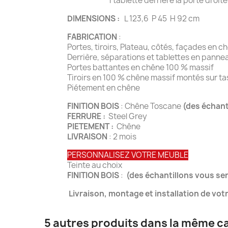
1 tablette derrière la port
DIMENSIONS :
L 123,6 P 45 H 92 cm
FABRICATION
:
Portes, tiroirs, Plateau, côtés, façades en c
Derrière, séparations et tablettes en panne
Portes battantes en chêne 100 % massif
Tiroirs en 100 % chêne massif montés sur t
Piétement en chêne
FINITION BOIS
: Chêne Toscane
(des échan
FERRURE :
Steel Grey
PIETEMENT :
Chêne
LIVRAISON
: 2 mois
PERSONNALISEZ VOTRE MEUBLE
Teinte au choix
FINITION BOIS
:
(des échantillons vous se
Livraison, montage et installation de vo
5 autres produits dans la même ca