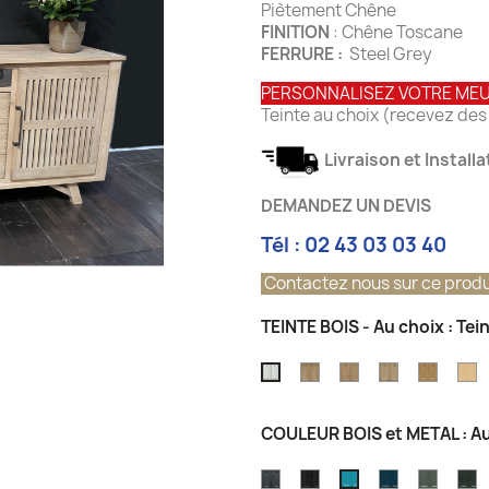
Piètement Chêne
FINITION
: Chêne Toscane
FERRURE :
Steel Grey
PERSONNALISEZ VOTRE ME
Teinte au choix (recevez des 
Livraison et Install
DEMANDEZ UN DEVIS
Tél : 02 43 03 03 40
Contactez nous sur ce produ
TEINTE BOIS - Au choix : Tei
Teinte
Teinte
Teinte
Teinte
T
Teinte
Chêne
chêne
Chêne
Chêne
C
Pierre
Grisé
vintage
Champagne
Atelier
N
de
COULEUR BOIS et METAL : Au
Brossé
Lune
OCEAN
GRIS
Couleur
Couleu
C
Couleur