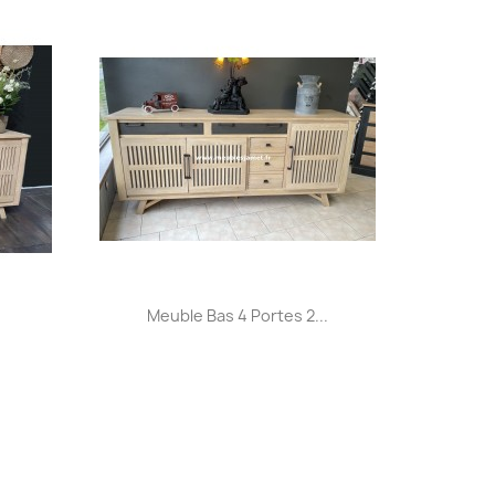
Aperçu rapide

.
Meuble Bas 4 Portes 2...
+31
+32