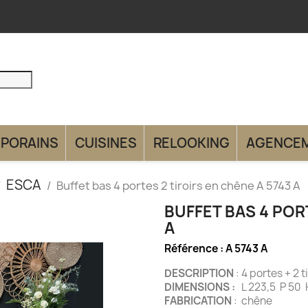
PORAINS
CUISINES
RELOOKING
AGENCE
ESCA
Buffet bas 4 portes 2 tiroirs en chêne A 5743 A
BUFFET BAS 4 POR
A
Référence :
A 5743 A
DESCRIPTION
: 4 portes + 
DIMENSIONS :
L 223,5 P 50 
FABRICATION
: chêne