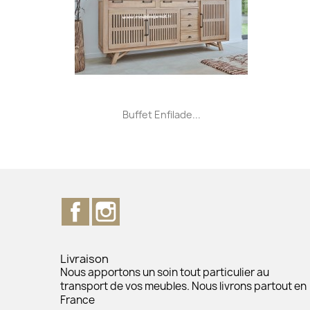
Aperçu rapide

Buffet Enfilade...
+32
Facebook
Instagram
Livraison
Nous apportons un soin tout particulier au
transport de vos meubles. Nous livrons partout en
France