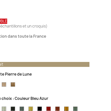
UBLE
échantillons et un croquis)
ation dans toute la France
it
nte Pierre de Lune
einte
Teinte
Teinte
hêne
Chêne
Vieux
aturel
Toscane
Chêne
 choix : Couleur Bleu Azur
r
ouleur
Couleur
Couleur
Couleur
Couleur
Couleur
Couleur
Couleur
Couleur
Couler