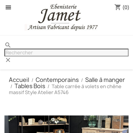
shopping_cart

(0)
search
clear
Accueil
Contemporains
Salle à manger
Tables Bois
Table carrée à volets en chêne
massif Style Atelier A5746