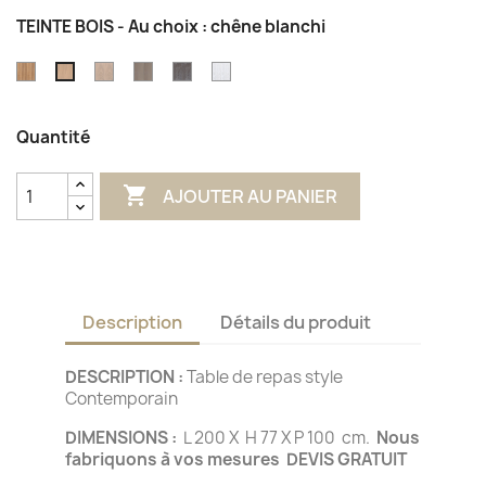
TEINTE BOIS - Au choix : chêne blanchi
chêne
chêne
chêne
chêne
chêne
chêne
patiné
Ecume
gris
gris
Blanc
blanchi
blanchi
Argent
pierre
Gris
Quantité

AJOUTER AU PANIER
Description
Détails du produit
DESCRIPTION :
Table de repas style
Contemporain
DIMENSIONS :
L 200 X H 77 X P 100 cm.
Nous
fabriquons à vos mesures DEVIS GRATUIT