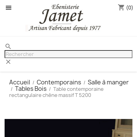
shopping_cart

(0)
search
clear
Accueil
Contemporains
Salle à manger
Tables Bois
Table contemporaine
rectangulaire chêne massif T 5200