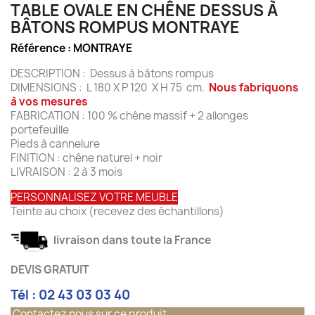
TABLE OVALE EN CHÊNE DESSUS À
BÂTONS ROMPUS MONTRAYE
Référence :
MONTRAYE
DESCRIPTION : Dessus à bâtons rompus
DIMENSIONS : L 180 X P 120 X H 75 cm.
Nous fabriquons
à vos mesures
FABRICATION : 100 % chêne massif + 2 allonges
portefeuille
Pieds à cannelure
FINITION : chêne naturel + noir
LIVRAISON : 2 à 3 mois
PERSONNALISEZ VOTRE MEUBLE
Teinte au choix (recevez des échantillons)
livraison dans toute la France
DEVIS GRATUIT
Tél : 02 43 03 03 40
Contactez nous sur ce produit