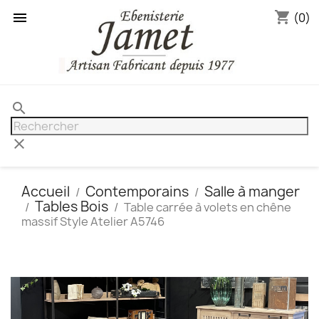
shopping_cart

(0)
search
clear
Accueil
Contemporains
Salle à manger
Tables Bois
Table carrée à volets en chêne
massif Style Atelier A5746