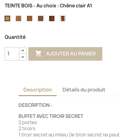
TEINTE BOIS - Au choix : Chêne clair A1
Chêne
Chêne
Chêne
Chêne
Chêne
Chêne
miel
moyen
foncé
foncé
finition
clair
I1
L1
J1
antiquaire
A1
Quantité

AJOUTER AU PANIER
Description
Détails du produit
DESCRIPTION :
BUFFET AVEC TIROIR SECRET
2 portes
2 tiroirs
1 tiroir secret au milieu (le tiroir secret ne peut