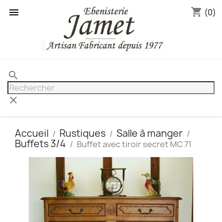
shopping_cart

(0)
search
clear
Accueil
Rustiques
Salle à manger
Buffets 3/4
Buffet avec tiroir secret MC 71