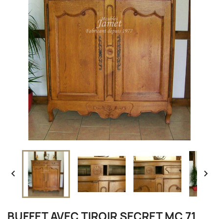


BUFFET AVEC TIROIR SECRET MC 71