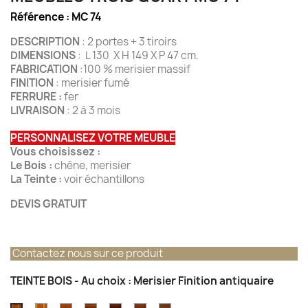
Référence :
MC 74
DESCRIPTION
: 2 portes + 3 tiroirs
DIMENSIONS
: L 130 X H 149 X P 47 cm.
FABRICATION
:100 % merisier massif
FINITION
: merisier fumé
FERRURE :
fer
LIVRAISON
: 2 à 3 mois
PERSONNALISEZ VOTRE MEUBLE
Vous choisissez :
Le Bois :
chêne, merisier
La Teinte :
voir échantillons
DEVIS GRATUIT
Contactez nous sur ce produit
TEINTE BOIS - Au choix : Merisier Finition antiquaire