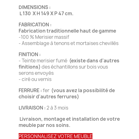
DIMENSIONS :
L 130 X H 149 X P 47 cm.
FABRICATION :
Fabrication traditionnelle haut de gamme
-100 % Merisier massif
- Assemblage à tenons et mortaises chevillés
FINITION :
- Teinte merisier fumé
(existe dans d'autres
finitions)
des échantillons sur bois vous
serons envoyés
- ciré ou vernis
FERRURE :
fer
(vous avez la possibilité de
choisir d'autres ferrures)
LIVRAISON :
2 à 3 mois
Livraison, montage et installation de votre
meuble par nos soins.
PERSONNALISEZ VOTRE MEUBLE