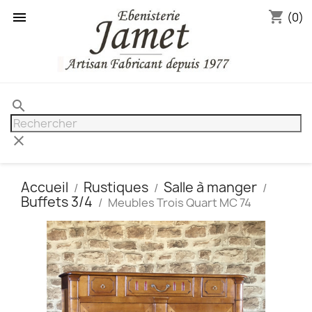
shopping_cart

(0)
search
clear
Accueil
Rustiques
Salle à manger
Buffets 3/4
Meubles Trois Quart MC 74