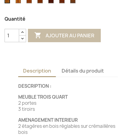
Merisier
Merisier
Merisier
Merisier
Merisier
Merisier
Merisier
Finition
Blond
A
C
D
Fumé
Finition
classique
antiquaire
Quantité

AJOUTER AU PANIER
Description
Détails du produit
DESCRIPTION :
MEUBLE TROIS QUART
2 portes
3 tiroirs
AMENAGEMENT INTERIEUR
2 étagères en bois réglables sur crémaillères
bois