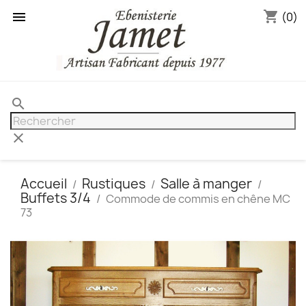
shopping_cart

(0)
search
clear
Accueil
Rustiques
Salle à manger
Buffets 3/4
Commode de commis en chêne MC
73