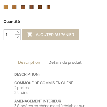
Chêne
Chêne
Chêne
Chêne
Chêne
Chêne
clair
miel
foncé
foncé
finition
moyen
A1
I1
J1
antiquaire
L1
Quantité

AJOUTER AU PANIER
Description
Détails du produit
DESCRIPTION :
COMMODE DE COMMIS EN CHENE
2 portes
2 tiroirs
AMENAGEMENT INTERIEUR
3 étagères en chêne massif réglables sur