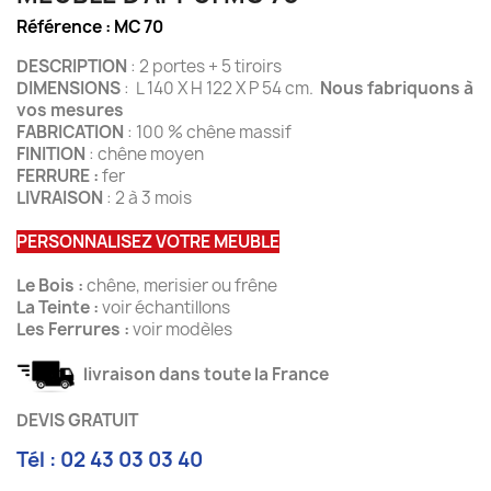
Référence :
MC 70
DESCRIPTION
: 2 portes + 5 tiroirs
DIMENSIONS
: L 140 X H 122 X P 54 cm.
Nous fabriquons à
vos mesures
FABRICATION
: 100 % chêne massif
FINITION
: chêne moyen
FERRURE :
fer
LIVRAISON
: 2 à 3 mois
PERSONNALISEZ VOTRE MEUBLE
Le Bois :
chêne, merisier ou frêne
La Teinte :
voir échantillons
Les Ferrures :
voir modèles
livraison dans toute la France
DEVIS GRATUIT
Tél : 02 43 03 03 40