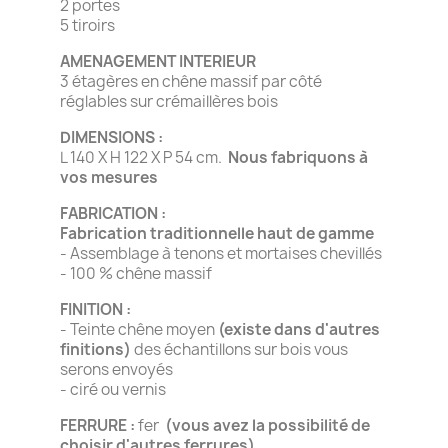
2 portes
5 tiroirs
AMENAGEMENT INTERIEUR
3 étagères en chêne massif par côté
réglables sur crémaillères bois
DIMENSIONS :
L 140 X H 122 X P 54 cm.
Nous fabriquons à
vos mesures
FABRICATION :
Fabrication traditionnelle haut de gamme
- Assemblage à tenons et mortaises chevillés
- 100 % chêne massif
FINITION :
- Teinte chêne moyen
(existe dans d'autres
finitions)
des échantillons sur bois vous
serons envoyés
- ciré ou vernis
FERRURE :
fer
(vous avez la possibilité de
choisir d'autres ferrures)