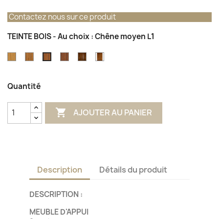
Contactez nous sur ce produit
TEINTE BOIS - Au choix : Chêne moyen L1
Chêne
Chêne
Chêne
Chêne
Chêne
Chêne
clair
miel
foncé
foncé
finition
moyen
A1
I1
J1
antiquaire
L1
Quantité

AJOUTER AU PANIER
Description
Détails du produit
DESCRIPTION :
MEUBLE D'APPUI