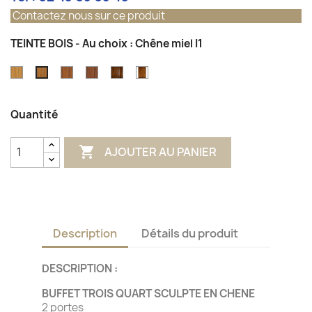
Contactez nous sur ce produit
TEINTE BOIS - Au choix : Chêne miel I1
Chêne
Chêne
Chêne
Chêne
Chêne
Chêne
clair
moyen
foncé
foncé
finition
miel
A1
L1
J1
antiquaire
I1
Quantité

AJOUTER AU PANIER
Description
Détails du produit
DESCRIPTION :
BUFFET TROIS QUART SCULPTE EN CHENE
2 portes