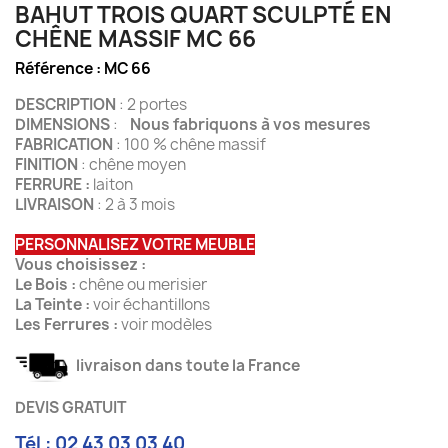
BAHUT TROIS QUART SCULPTÉ EN
CHÊNE MASSIF MC 66
Référence :
MC 66
DESCRIPTION
: 2 portes
DIMENSIONS
:
Nous fabriquons à vos mesures
FABRICATION
: 100 % chêne massif
FINITION
: chêne moyen
FERRURE :
laiton
LIVRAISON
: 2 à 3 mois
PERSONNALISEZ VOTRE MEUBLE
Vous choisissez :
Le Bois :
chêne ou merisier
La Teinte :
voir échantillons
Les Ferrures :
voir modèles
livraison dans toute la France
DEVIS GRATUIT
Tél : 02 43 03 03 40