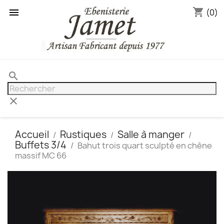
shopping_cart

(0)
search
clear
Accueil
Rustiques
Salle à manger
Buffets 3/4
Bahut trois quart sculpté en chêne
massif MC 66