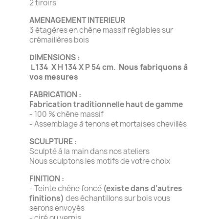
2 tiroirs
AMENAGEMENT INTERIEUR
3 étagères en chêne massif réglables sur
crémaillères bois
DIMENSIONS :
L 134 X H 134 X P 54 cm.
Nous fabriquons à
vos mesures
FABRICATION :
Fabrication traditionnelle haut de gamme
- 100 % chêne massif
- Assemblage à tenons et mortaises chevillés
SCULPTURE :
Sculpté à la main dans nos ateliers
Nous sculptons les motifs de votre choix
FINITION :
- Teinte chêne foncé
(existe dans d'autres
finitions)
des échantillons sur bois vous
serons envoyés
- ciré ou vernis