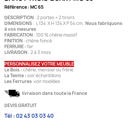
Référence :
MC 65
DESCRIPTION
: 2 portes + 2 tiroirs
DIMENSIONS
: L 134 X H 134 X P 54 cm.
Nous fabriquons
à vos mesures
FABRICATION
: 100 % chêne massif
FINITION
: chêne foncé
FERRURE :
fer
LIVRAISON
: 2 à 3 mois
PERSONNALISEZ VOTRE MEUBLE
Le Bois :
chêne, merisier ou frêne
La Teinte :
voir échantillons
Les Ferrures
voir modèles
livraison dans toute la France
DEVIS GRATUIT
Tél : 02 43 03 03 40