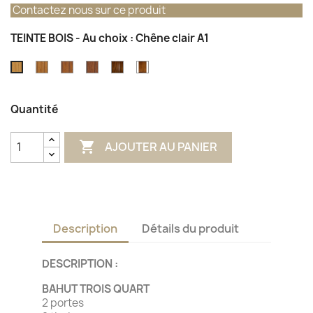
Contactez nous sur ce produit
TEINTE BOIS - Au choix : Chêne clair A1
Chêne
Chêne
Chêne
Chêne
Chêne
Chêne
miel
moyen
foncé
foncé
finition
clair
I1
L1
J1
antiquaire
A1
Quantité

AJOUTER AU PANIER
Description
Détails du produit
DESCRIPTION :
BAHUT TROIS QUART
2 portes