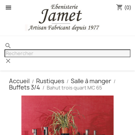
shopping_cart

(0)
search
clear
Accueil
Rustiques
Salle à manger
Buffets 3/4
Bahut trois quart MC 65