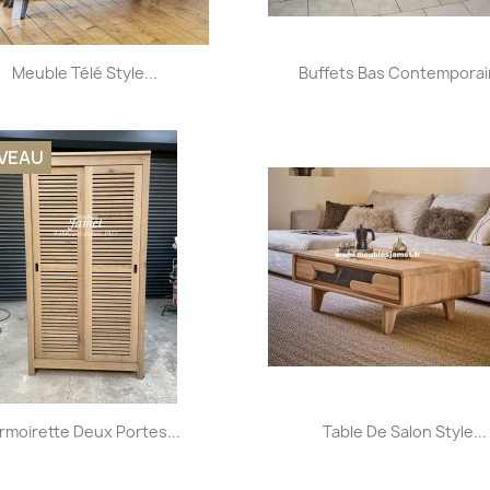
Aperçu rapide
Aperçu rapide


Meuble Télé Style...
Buffets Bas Contemporain
VEAU
Aperçu rapide
Aperçu rapide


rmoirette Deux Portes...
Table De Salon Style...