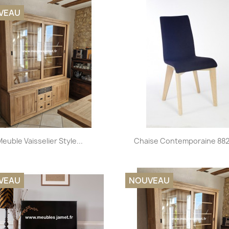
VEAU
Aperçu rapide
Aperçu rapide


euble Vaisselier Style...
Chaise Contemporaine 8823
VEAU
NOUVEAU