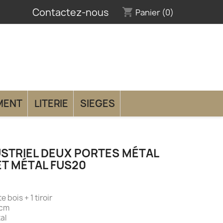
Contactez-nous
shopping_cart
Panier
(0)
MENT
LITERIE
SIEGES
USTRIEL DEUX PORTES MÉTAL
T MÉTAL FUS20
e bois + 1 tiroir
 cm
al