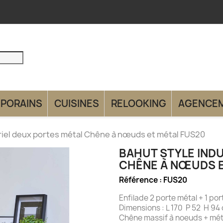
PORAINS
CUISINES
RELOOKING
AGENCE
riel deux portes métal Chêne à nœuds et métal FUS20
BAHUT STYLE IND
CHÊNE À NŒUDS E
Référence :
FUS20
Enfilade 2 porte métal + 1 port
Dimensions : L 170 P 52 H 94
Chêne massif à noeuds + mét