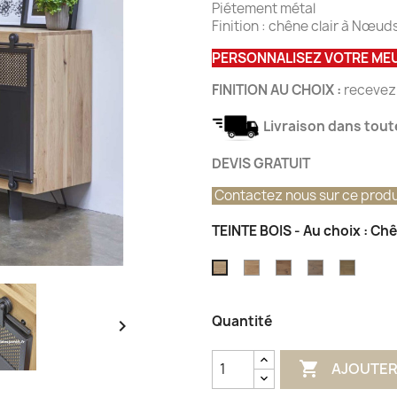
Piétement métal
Finition : chêne clair à Nœud
PERSONNALISEZ VOTRE ME
FINITION AU CHOIX :
recevez 
Livraison dans toute
DEVIS GRATUIT
Contactez nous sur ce produ
TEINTE BOIS - Au choix : Ch
Naturel
Brûlé
Etna
Tabac
Chêne
Vieux
Clair
Bois
à
Quantité
Nœuds


AJOUTER