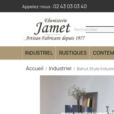
02 43 03 03 40
Appelez-nous :
search
clear
INDUSTRIEL
RUSTIQUES
CONTEM
Accueil
Industriel
Bahut Style Indust