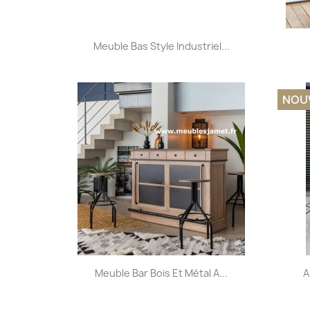
Aperçu rapide

Meuble Bas Style Industriel...
+31
NOU
Aperçu rapide

Meuble Bar Bois Et Métal A...
A
+9