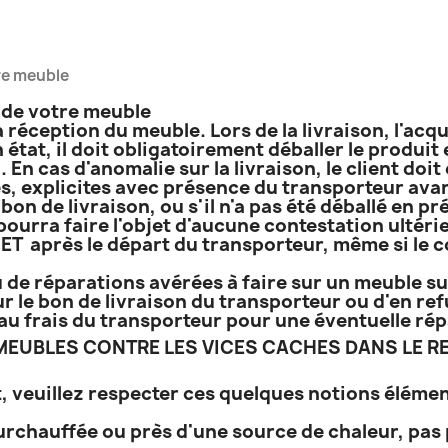
tre meuble
n de votre meuble
a réception du meuble. Lors de la livraison, l'acq
 état, il doit obligatoirement déballer le produi
. En cas d'anomalie sur la livraison, le client do
, explicites avec présence du transporteur avant
bon de livraison, ou s'il n'a pas été déballé en p
 pourra faire l'objet d'aucune contestation ultérie
T après le départ du transporteur, même si le co
 de réparations avérées à faire sur un meuble sur
r le bon de livraison du transporteur ou d'en refu
e, au frais du transporteur pour une éventuelle ré
EUBLES CONTRE LES VICES CACHES DANS LE RE
, veuillez respecter ces quelques notions élémen
urchauffée ou près d'une source de chaleur, pas 