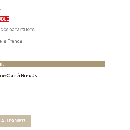
s
UBLE
des échantillons
 la France
it
êne Clair à Nœuds
 AU PANIER