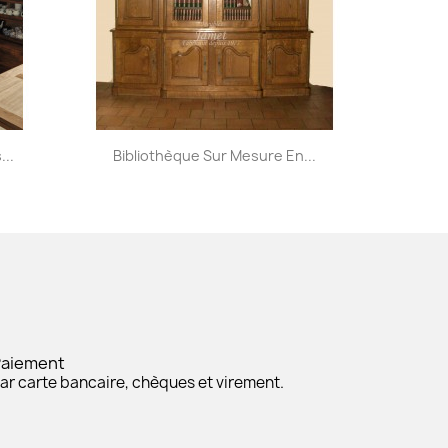
Aperçu rapide

...
Bibliothèque Sur Mesure En...
Paiement
ar carte bancaire, chèques et virement.