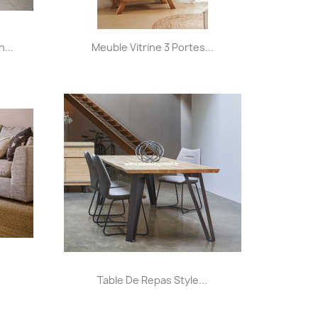
Aperçu rapide

...
Meuble Vitrine 3 Portes...
+1
Aperçu rapide

Table De Repas Style...
+5