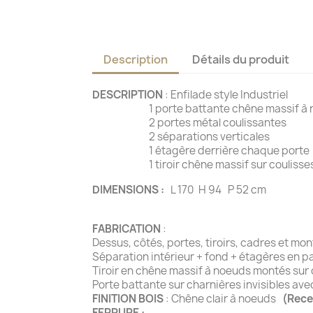
Description
Détails du produit
DESCRIPTION
: Enfilade style Industriel
1 porte battante chêne massif à noeuds
2 portes métal coulissantes
2 séparations verticales
1 étagère derrière chaque porte
1 tiroir chêne massif sur coulis
DIMENSIONS :
L 170 H 94 P 52 cm
FABRICATION
:
Dessus, côtés, portes, tiroirs, cadres et m
Séparation intérieur + fond + étagères en p
Tiroir en chêne massif à noeuds montés sur 
Porte battante sur charnières invisibles ave
FINITION BOIS
: Chêne clair à noeuds
(Rece
FERRURE :