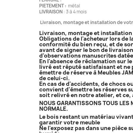
PIETEMENT :
métal
LIVRAISON
: 3 à 4 mois
Livraison, montage et installation de vo
Livraison, montage et installatio
Obligations de l'acheteur lors de l
conformité du bien reçu, et de son
avant de signer le bon de livraison
d'observations manuscrites datées
En l'absence de réclamation sur le 
livré est réputé satisfaisant et ne
émettre de réserve à Meubles JAME
de celui-ci.
En cas de d'accidents, de chocs ou
convient d'émettre les réserves su
soit relivré en notre atelier, et c
NOUS GARANTISSONS TOUS LES M
NORMALE.
Le bois restant un matériau vivant
garantir votre meuble
Ne l'exposez pas dans une pièce s