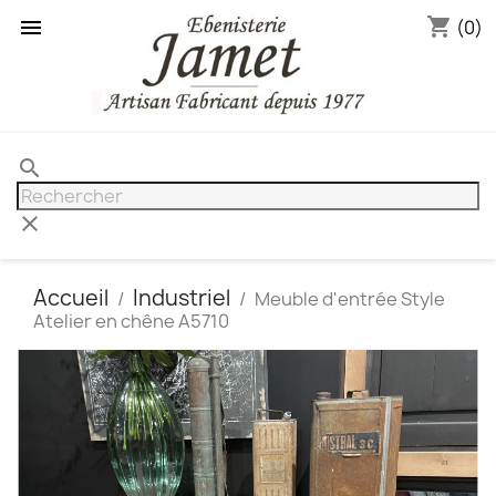
shopping_cart

(0)
search
clear
Accueil
Industriel
Meuble d'entrée Style
Atelier en chêne A5710