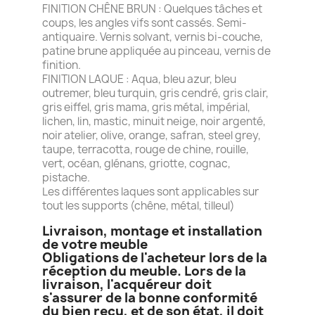
FINITION CHÊNE BRUN : Quelques tâches et
coups, les angles vifs sont cassés. Semi-
antiquaire. Vernis solvant, vernis bi-couche,
patine brune appliquée au pinceau, vernis de
finition.
FINITION LAQUE : Aqua, bleu azur, bleu
outremer, bleu turquin, gris cendré, gris clair,
gris eiffel, gris mama, gris métal, impérial,
lichen, lin, mastic, minuit neige, noir argenté,
noir atelier, olive, orange, safran, steel grey,
taupe, terracotta, rouge de chine, rouille,
vert, océan, glénans, griotte, cognac,
pistache.
Les différentes laques sont applicables sur
tout les supports (chêne, métal, tilleul)
Livraison, montage et installation
de votre meuble
Obligations de l'acheteur lors de la
réception du meuble. Lors de la
livraison, l'acquéreur doit
s'assurer de la bonne conformité
du bien reçu, et de son état, il doit