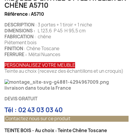
CHÊNE A5710
Référence :
A5710
DESCRIPTION
: 3 portes + 1 tiroir + 1 niche
DIMENSIONS :
L 123,6 P 45 H 95,5 cm
FABRICATION
: chêne
Piètement bois
FINITION
: Chêne Toscane
FERRURE :
Métal Nuances
PERSONNALISEZ VOTRE MEUBLE
Teinte au choix (recevez des échantillons et un croquis)
livraison dans toute la France
DEVIS GRATUIT
Tél : 02 43 03 03 40
Contactez nous sur ce produit
TEINTE BOIS - Au choix : Teinte Chêne Toscane