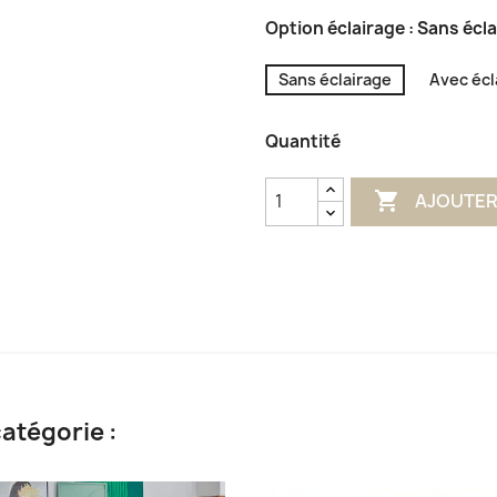
à
Bois
Option éclairage : Sans écl
Nœuds
Sans éclairage
Avec écl
Quantité

AJOUTER
atégorie :