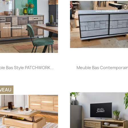
Aperçu rapide
Aperçu rapide


le Bas Style PATCHWORK...
Meuble Bas Contemporain 
+32
VEAU