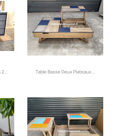
Aperçu rapide

2...
Table Basse Deux Plateaux...
+33