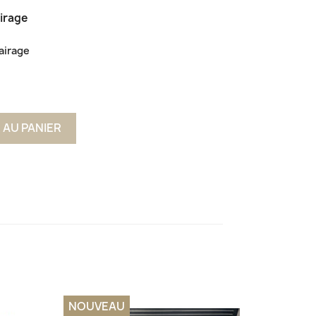
airage
airage
 AU PANIER
NOUVEAU