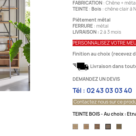
FABRICATION
: Chêne +
TEINTE
:
Bois
: chêne clair 
Piètement métal
FERRURE
: métal
LIVRAISON :
2 à 3 mois
PERSONNALISEZ VOTRE ME
Finition au choix (recevez 
Livraison dans toute
DEMANDEZ UN DEVIS
Tél : 02 43 03 03 40
Contactez nous sur ce produ
TEINTE BOIS - Au choix : Etn
Chêne
Naturel
Brûlé
Tabac
Etna
Clair
Vieux