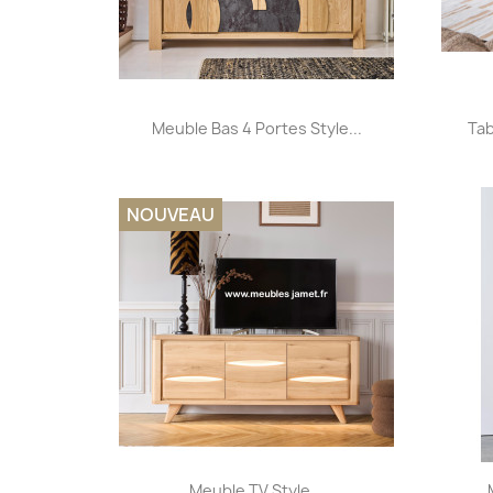
Aperçu rapide

Meuble Bas 4 Portes Style...
Tab
NOUVEAU
Aperçu rapide

Meuble TV Style...