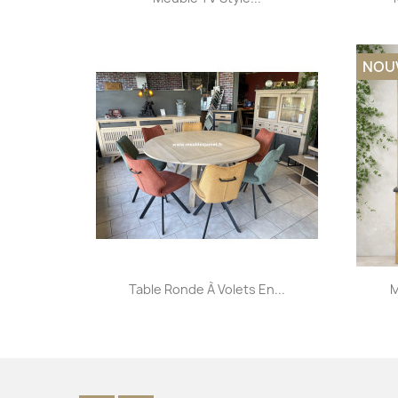
NOU
Aperçu rapide

Table Ronde À Volets En...
M
+32