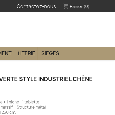
Contactez-nous
shopping_cart
Panier
(0)
MENT
LITERIE
SIEGES
VERTE STYLE INDUSTRIEL CHÊNE
e + 1 niche +1 tablette
 massif + Structure métal
 H 230 cm.