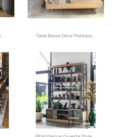
Aperçu rapide

...
Table Basse Deux Plateaux...
+32
Aperçu rapide

Bibliothèque Ouverte Style...