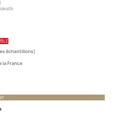
 métal
à Nœuds
UBLE
des échantillons)
 la France
it
a