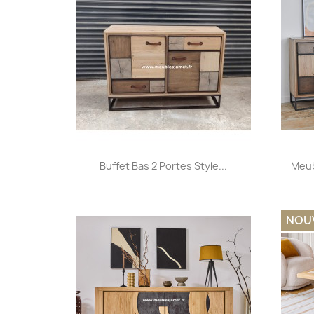
Aperçu rapide

Buffet Bas 2 Portes Style...
Meub
+32
NOU