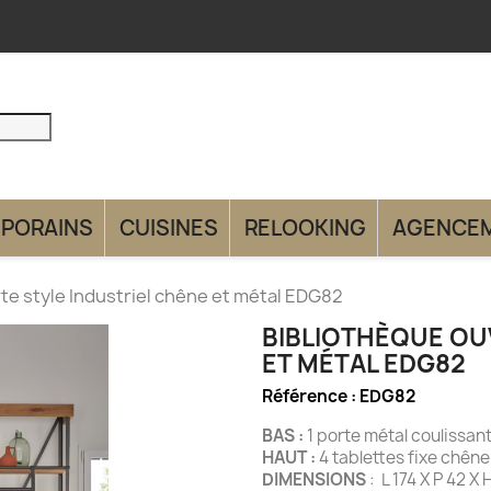
PORAINS
CUISINES
RELOOKING
AGENCE
te style Industriel chêne et métal EDG82
BIBLIOTHÈQUE OU
ET MÉTAL EDG82
Référence :
EDG82
BAS :
1 porte métal coulissant
HAUT :
4 tablettes fixe chêne
DIMENSIONS
: L 174 X P 42 X