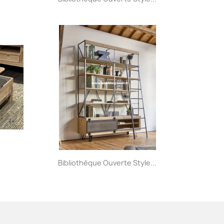
+5
Aperçu rapide

.
Bibliothèque Ouverte Style...
+32