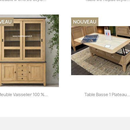
VEAU
NOUVEAU
Aperçu rapide
Aperçu rapide


euble Vaisselier 100 %...
Table Basse 1 Plateau..