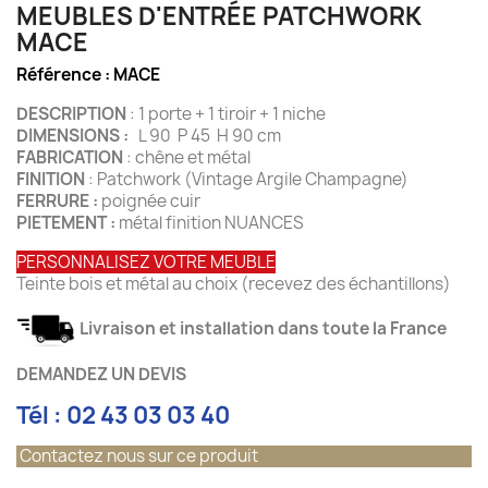
MEUBLES D'ENTRÉE PATCHWORK
MACE
Référence :
MACE
DESCRIPTION
: 1 porte + 1 tiroir + 1 niche
DIMENSIONS :
L 90 P 45 H 90 cm
FABRICATION
: chêne et métal
FINITION
: Patchwork (Vintage Argile Champagne)
FERRURE :
poignée cuir
PIETEMENT :
métal finition NUANCES
PERSONNALISEZ VOTRE MEUBLE
Teinte bois et métal au choix (recevez des échantillons)
Livraison et installation dans toute la France
DEMANDEZ UN DEVIS
Tél : 02 43 03 03 40
Contactez nous sur ce produit