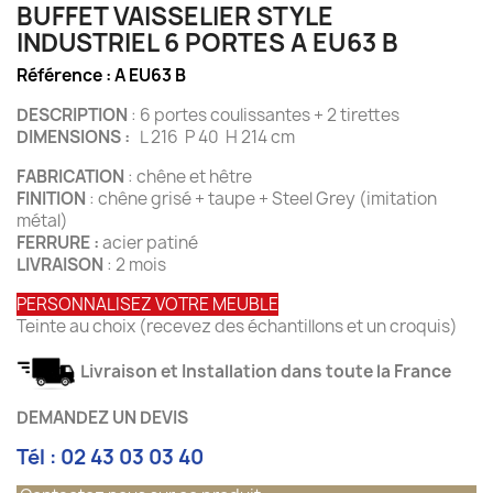
BUFFET VAISSELIER STYLE
INDUSTRIEL 6 PORTES A EU63 B
Référence :
A EU63 B
DESCRIPTION
: 6 portes coulissantes + 2 tirettes
DIMENSIONS :
L 216 P 40 H 214 cm
FABRICATION
: chêne et hêtre
FINITION
: chêne grisé + taupe + Steel Grey (imitation
métal)
FERRURE :
acier patiné
LIVRAISON
: 2 mois
PERSONNALISEZ VOTRE MEUBLE
Teinte au choix (recevez des échantillons et un croquis)
Livraison et Installation dans toute la France
DEMANDEZ UN DEVIS
Tél : 02 43 03 03 40