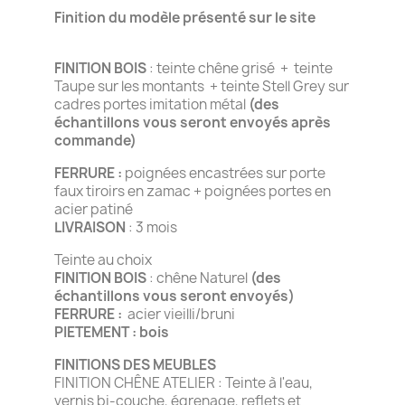
Finition du modèle présenté sur le site
FINITION BOIS
: teinte chêne grisé + teinte
Taupe sur les montants + teinte Stell Grey sur
cadres portes imitation métal
(des
échantillons vous seront envoyés après
commande)
FERRURE :
poignées encastrées sur porte
faux tiroirs en zamac + poignées portes en
acier patiné
LIVRAISON
: 3 mois
Teinte au choix
FINITION BOIS
: chêne Naturel
(des
échantillons vous seront envoyés)
FERRURE :
acier vieilli/bruni
PIETEMENT : bois
FINITIONS DES MEUBLES
FINITION CHÊNE ATELIER : Teinte à l'eau,
vernis bi-couche, égrenage, reflets et